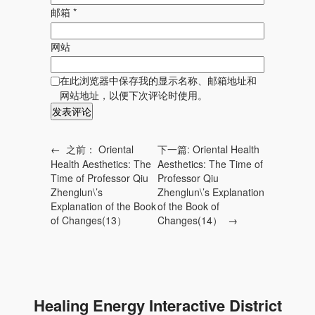
邮箱
*
网站
在此浏览器中保存我的显示名称、邮箱地址和
网站地址，以便下次评论时使用。
←
之前：
Oriental
下一篇:
Oriental Health
Health Aesthetics: The
Aesthetics: The Time of
Time of Professor Qiu
Professor Qiu
Zhenglun\’s
Zhenglun\’s Explanation
Explanation of the Book
of the Book of
of Changes(13）
Changes(14）
→
Healing Energy Interactive District