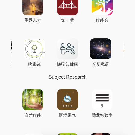
重返东方
第一桥
疗能会
AI模型
映康镜
随聊知健康
切切私语
音
Subject Research
自然疗能
圜境采气
鼐龙实验室