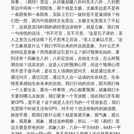
你看，《易经》里边，从伏羲创建八卦叫先天八卦，八卦图
里边中间有一个阴阳鱼，那个就是太极。太极里边是不是有
一条阴鱼和一条阳鱼，实际上它们一旋转是不是漩涡状？你
们想一想，因为中国易经文化里边，太极文化里面太了不起
了，这就是混沌时期的易经里边讲相学，就是立象。我们有
一句传统的说法，“书不尽言，言不尽意。”这是孔子讲的，圣
人之意怎么传达呢？孔子思考之后说，“圣人立象以尽意。”这
个立象就是什么？我们书写出来的作品就是象。为什么艺术
的特征是形象？而周易里边它是什么？探讨预测吉凶的，看
到没有？四象生八卦，八卦定吉凶，吉凶生大业，怎么样预
测吉凶？说实在的，这是人们的预测心理，但这个预测心理
绝不是子虚乌有，是在古人强调的是问天，就是通过巫术，
通过问天，通过沉思，通过天人合一达成的生命状态、生命
情景来感知生命未来的吉凶。我们行动的吉凶，因为我们每
一个人要出去，要办一件事情，内心都要预测，就像我们今
天要到哪儿去旅游，我们要拿一个导游图，现在我们开车都
要GPS，是不是？这个就是人生行为的一个导游姿态，我们
先贤那个时候又没有GPS，对不对？也没有制作的旅游图、
旅游手册，那我们靠什么呢？就是靠观天象、观气象，观云
象，观星象，观象，通过这种观察，所以，一部《易经》里
边主要是所有的卦，四象八卦，八卦一平方64卦，64卦一平
方386，去掉一阴一阳，是不是384？是吧？这个就是有384