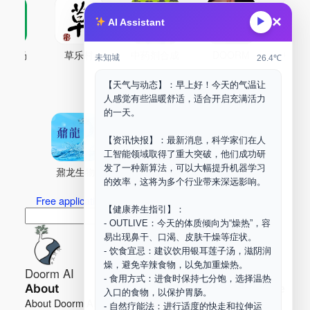
×
▶
AI Assistant
古药场
草乐村
中药剂合成
DOORM
中药A
未知城
26.4℃
Maker Space
【天气与动态】：早上好！今天的气温让
人感觉有些温暖舒适，适合开启充满活力
的一天。
【资讯快报】：最新消息，科学家们在人
工智能领域取得了重大突破，他们成功研
发了一种新算法，可以大幅提升机器学习
鼐龙生物
PLM
商兑园
的效率，这将为多个行业带来深远影响。
Free application for “Healing Association Membership”
【健康养生指引】：
搜
Search
- OUTLIVE：今天的体质倾向为“燥热”，容
索
易出现鼻干、口渴、皮肤干燥等症状。
- 饮食宜忌：建议饮用银耳莲子汤，滋阴润
燥，避免辛辣食物，以免加重燥热。
Doorm AI
- 食用方式：进食时保持七分饱，选择温热
About
Learn more
入口的食物，以保护胃肠。
About Doorm AI
Privacy
- 自然疗能法：进行适度的快走和拉伸运