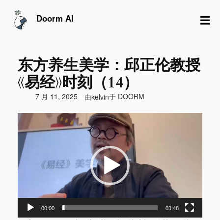
跳
至
☰
Doorm AI
内
容
东方养生美学：邱正伦教授
《易经》时刻（14）
由
7 月 11, 2025
于
DOORM
—
kelvin
视
频
播
放
器
00:00
03:48