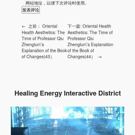
网站地址，以便下次评论时使用。
←
之前：
Oriental
下一篇:
Oriental Health
Health Aesthetics: The
Aesthetics: The Time of
Time of Professor Qiu
Professor Qiu
Zhenglun\’s
Zhenglun\’s Explanation
Explanation of the Book
of the Book of
of Changes(43）
Changes(44）
→
Healing Energy Interactive District