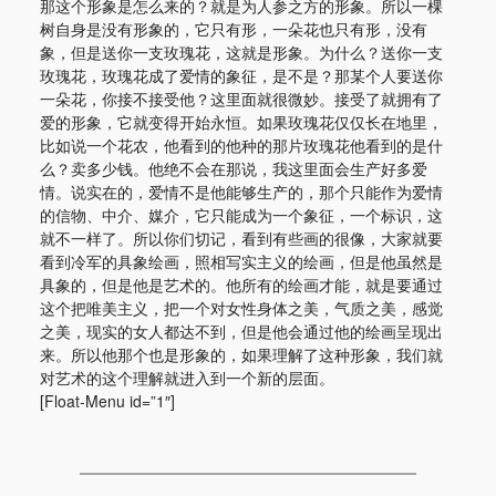
那这个形象是怎么来的？就是为人参之方的形象。所以一棵
树自身是没有形象的，它只有形，一朵花也只有形，没有
象，但是送你一支玫瑰花，这就是形象。为什么？送你一支
玫瑰花，玫瑰花成了爱情的象征，是不是？那某个人要送你
一朵花，你接不接受他？这里面就很微妙。接受了就拥有了
爱的形象，它就变得开始永恒。如果玫瑰花仅仅长在地里，
比如说一个花农，他看到的他种的那片玫瑰花他看到的是什
么？卖多少钱。他绝不会在那说，我这里面会生产好多爱
情。说实在的，爱情不是他能够生产的，那个只能作为爱情
的信物、中介、媒介，它只能成为一个象征，一个标识，这
就不一样了。所以你们切记，看到有些画的很像，大家就要
看到冷军的具象绘画，照相写实主义的绘画，但是他虽然是
具象的，但是他是艺术的。他所有的绘画才能，就是要通过
这个把唯美主义，把一个对女性身体之美，气质之美，感觉
之美，现实的女人都达不到，但是他会通过他的绘画呈现出
来。所以他那个也是形象的，如果理解了这种形象，我们就
对艺术的这个理解就进入到一个新的层面。
[Float-Menu id=”1″]