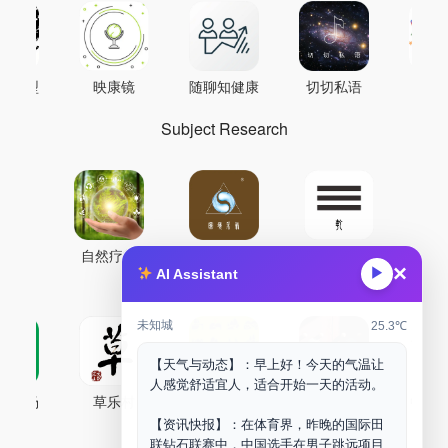
AI模型
映康镜
随聊知健康
切切私语
音
Subject Research
自然疗能
圜境采气
鼐龙实验室
×
▶
AI Assistant
未知城
25.3℃
【天气与动态】：早上好！今天的气温让
人感觉舒适宜人，适合开始一天的活动。
古药场
草乐村
中药剂合成
DOORM
中药A
【资讯快报】：在体育界，昨晚的国际田
Maker Space
联钻石联赛中，中国选手在男子跳远项目