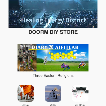
DOORM DIY STORE
Three Eastern Religions
佛医
道医
中庸医