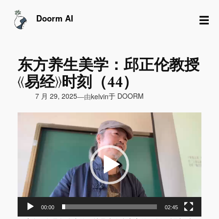
跳
至
☰
Doorm AI
内
容
东方养生美学：邱正伦教授
《易经》时刻（44）
由
7 月 29, 2025
于
DOORM
—
kelvin
视
频
播
放
器
00:00
02:45