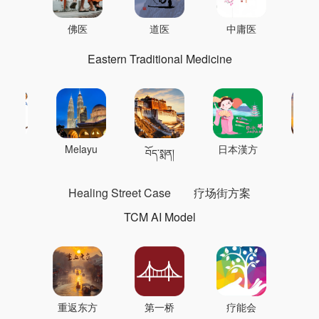
佛医
道医
中庸医
Eastern Traditional Medicine
 의학
Melayu
日本漢方
แพทย
བོད་སྨན།
Healing Street Case
疗场街方案
TCM AI Model
重返东方
第一桥
疗能会