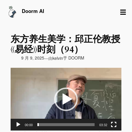
跳
至
☰
Doorm AI
内
容
东方养生美学：邱正伦教授
《易经》时刻（94）
由
9 月 9, 2025
于
DOORM
—
kelvin
视
频
播
放
器
00:00
03:32