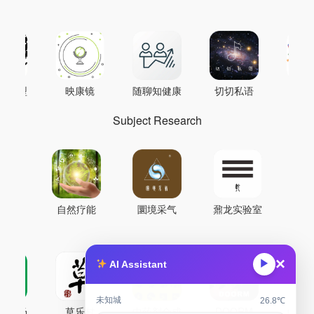
AI模型
映康镜
随聊知健康
切切私语
音
Subject Research
自然疗能
圜境采气
鼐龙实验室
×
▶
AI Assistant
未知城
26.8℃
古药场
草乐村
中药剂合成
DOORM
中药A