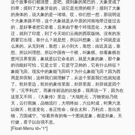
这个故事你们都清楚，是吧。摸到象的尾巴的，大象变成了
扫帚；摸到了大象牙齿的，说它是光滑的棍子；摸到了大象
的身体的，说大象的是一堵墙。哎，你们想一想，那说明这
个大象来路不明，这个大象就是从中原的河南地带迁徙过去
的，是好事者把它牵着，后来由于整个环境恶化，大象南
迁，就到了印度，到了今天咱们云南的西双版纳。没有的东
西要它出现，靠什么？就是想，所以叫想象，这个词就是这
么来的。从无到有，靠想；从小到大，靠想；由近及远，靠
想。所以叫理想。所以中国有一个棋，叫象棋。你看象棋在
楚河汉界里面，象就是以它命名的，就是大象的象，那个象
的功能好可怕，它是士官，它是守卫帅的，它有什么特征？
象能飞田。现实中的象能飞田吗？为什么象能飞田？因为西
周是井田制，这样我们就理解了，从这个里面我们也就知道
了。乾卦里边，乾卦的彖传里面，卦辞里面，卦辞就是四个
字，“元亨利贞”。而彖传就说的比较多，我再说一下，因为在
这里又不同，《大象传》里边，“大哉乾元，万物资始乃统
天，云行雨施，品物流行，大明终始，六位时成，时乘六龙
以御天，乾道变化，各正性命，保合太和，乃利贞，首出庶
物，万国咸宁。”你看所有的每一个图就是象，都是卦象。天
行健，君子以自强不息。
[Float-Menu id=”1″]