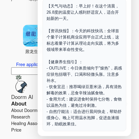
【天气与动态】：早上好！在这个清晨，
Maker Space
26.8度的温度让人感到舒适宜人，适合开
始新的一天。
【资讯快报】：今天的科技快讯：全球首
个量子计算机商业应用平台正式上线，这
标志着量子计算从理论走向实践，将为多
领域带来革命性变化。
鼐龙生物
PLM
商兑园
【健康养生指引】：
Free application for “Healing Association Membership”
- OUTLIVE：今日体质倾向于"燥热"，易感
搜
Search
症状包括咽干、口渴和轻微头胀。注意多
索
补水。
- 饮食宜忌：推荐喝绿豆薏米汤，具有清热
解毒的效果，忌食辛辣油腻食物。
Doorm AI
- 食用方式：建议进食时保持七分饱，食物
About
Learn more
以温热为佳，避免过冷刺激。
About Doorm AI
Privacy
- 自然疗能法：适合进行晨间快走，帮助舒
Research
Terms
缓身心。晚上可用温水泡脚，促进血液循
Healing Association
Contact us
环，助眠效果佳。
Price