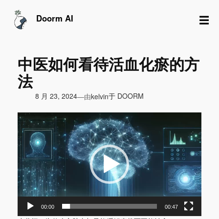
跳
至
☰
Doorm AI
内
容
中医如何看待活血化瘀的方
法
由
8 月 23, 2024
于
DOORM
—
kelvin
视
频
播
放
器
00:00
00:47