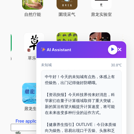
自然疗能
圜境采气
鼐龙实验室
×
▶
AI Assistant
古药场
草乐村
中药剂合成
DOORM
中药A
未知城
30.8℃
Maker Space
中午好！今天的未知城有点热，体感上有
些燥热，出门记得做好防晒哦。
【资讯快报】今天科技界传来好消息，科
学家们在量子计算领域取得了重大突破，
新的算法有望大幅提升计算速度，将可能
鼐龙生物
PLM
商兑园
在未来改变多种行业的运作方式。
Free application for “Healing Association Membership”
【健康养生指引】OUTLIVE：今日体质倾
搜
Search
向为燥热，容易出现口干舌燥、头胀和乏
索