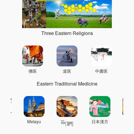
Three Eastern Religions
佛医
道医
中庸医
Eastern Traditional Medicine
 의학
Melayu
日本漢方
แพทย
བོད་སྨན།