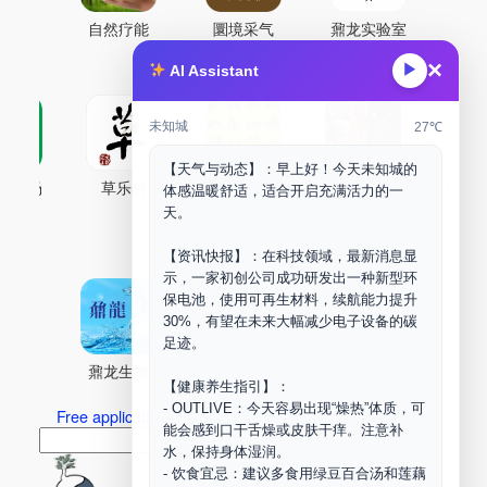
自然疗能
圜境采气
鼐龙实验室
×
▶
AI Assistant
未知城
27℃
【天气与动态】：早上好！今天未知城的
古药场
草乐村
中药剂合成
DOORM
中药A
体感温暖舒适，适合开启充满活力的一
天。
Maker Space
【资讯快报】：在科技领域，最新消息显
示，一家初创公司成功研发出一种新型环
保电池，使用可再生材料，续航能力提升
30%，有望在未来大幅减少电子设备的碳
足迹。
鼐龙生物
PLM
商兑园
【健康养生指引】：
- OUTLIVE：今天容易出现“燥热”体质，可
Free application for “Healing Association Membership”
能会感到口干舌燥或皮肤干痒。注意补
搜
Search
水，保持身体湿润。
索
- 饮食宜忌：建议多食用绿豆百合汤和莲藕