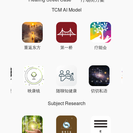
TCM AI Model
重返东方
第一桥
疗能会
AI模型
映康镜
随聊知健康
切切私语
音
Subject Research