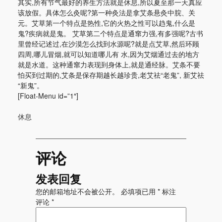
其实,所有节气最好的养生方法就是休息,所以夏至那一天真应
该放假。具体怎么灸呢?第一种灸法是拿艾条悬灸中脘、关
元。艾草第一个特点是热性,它的火热之性可以趋鬼,什么是
鬼?疾病就是鬼。 艾草第二个特点是通窜力强,有多强呢?古书
里曾经记述过,在沙漠怎么找到水源呢?就是点艾草,然后环顾
四周,哪儿冒烟,就可以知道哪儿有 水,因为艾烟通过去的地方
就是水道。这种通窜力表现到身体上,就是通经脉。艾条不要
怕买到过期的,艾条是保存期越长越珍贵,老艾祛“老鬼”, 新艾祛
“新鬼”。
[Float-Menu id=”1″]
休息
评论
发表回复
您的邮箱地址不会被公开。
必填项已用
*
标注
评论
*