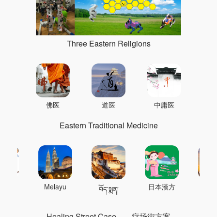
Three Eastern Religions
佛医
道医
中庸医
Eastern Traditional Medicine
 의학
Melayu
日本漢方
แพทย
བོད་སྨན།
Healing Street Case
疗场街方案