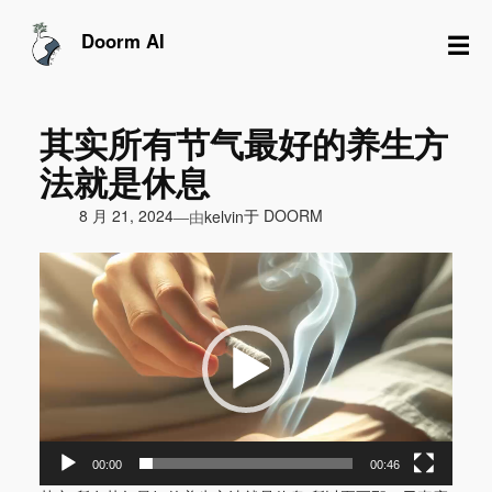
跳
至
☰
Doorm AI
内
容
其实所有节气最好的养生方
法就是休息
由
8 月 21, 2024
于
DOORM
—
kelvin
视
频
播
放
器
00:00
00:46