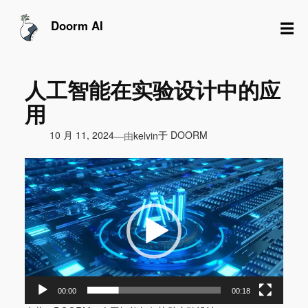
跳
至
☰
Doorm AI
内
容
人工智能在实验设计中的应
用
由
10 月 11, 2024
于
DOORM
—
kelvin
视
频
播
放
器
00:00
00:18