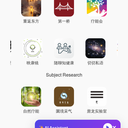
重返东方
第一桥
疗能会
AI模型
映康镜
随聊知健康
切切私语
音
Subject Research
自然疗能
圜境采气
鼐龙实验室
×
▶
AI Assistant