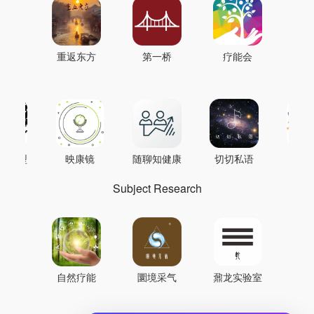
重返东方
第一桥
疗能会
AI模型
映康镜
随聊知健康
切切私语
音
Subject Research
自然疗能
圜境采气
鼐龙实验室