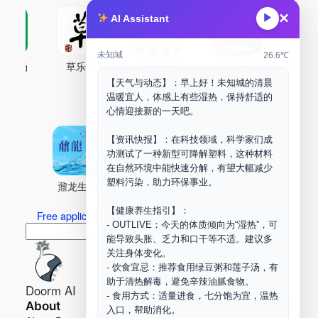
×
▶
AI Assistant
未知城
26.6℃
古药场
草乐村
中药剂合成
DOORM
中药A
【天气与动态】：早上好！未知城的清晨
Maker Space
温暖宜人，体感上有些湿热，保持舒适的
心情迎接新的一天吧。
【资讯快报】：在科技领域，科学家们成
功测试了一种新型可降解塑料，这种材料
在自然环境中能快速分解，有望大幅减少
塑料污染，助力环保事业。
鼐龙生物
PLM
商兑园
【健康养生指引】：
Free application for “Healing Association Membership”
- OUTLIVE：今天的体质倾向为“湿热”，可
搜
Search
能导致头胀、乏力和口干等不适。建议多
索
关注身体变化。
- 饮食宜忌：推荐食用绿豆粥和莲子汤，有
助于清热解毒，避免辛辣油腻食物。
Doorm AI
- 食用方式：适量进食，七分饱为宜，温热
About
Learn more
入口，帮助消化。