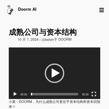
跳
至
☰
Doorm AI
内
容
成熟公司与资本结构
由
10 月 7, 2024
于
DOORM
—
kelvin
视
频
播
放
器
00:00
00:26
小黄：DOORM，为什么成熟公司更在乎资本结构和资本回报
率？