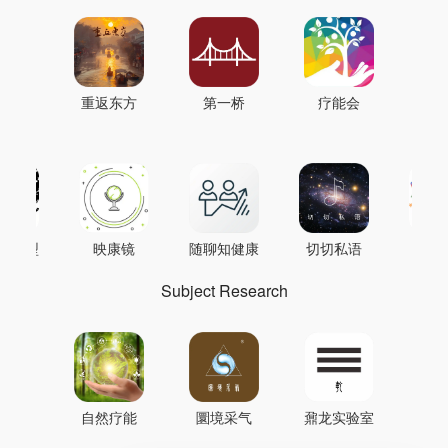
重返东方
第一桥
疗能会
AI模型
映康镜
随聊知健康
切切私语
音
Subject Research
自然疗能
圜境采气
鼐龙实验室