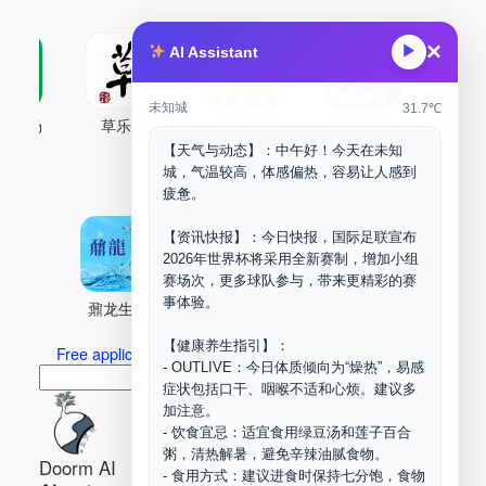
×
▶
AI Assistant
未知城
31.7℃
古药场
草乐村
中药剂合成
DOORM
中药A
【天气与动态】：中午好！今天在未知
Maker Space
城，气温较高，体感偏热，容易让人感到
疲惫。
【资讯快报】：今日快报，国际足联宣布
2026年世界杯将采用全新赛制，增加小组
赛场次，更多球队参与，带来更精彩的赛
事体验。
鼐龙生物
PLM
商兑园
【健康养生指引】：
Free application for “Healing Association Membership”
- OUTLIVE：今日体质倾向为“燥热”，易感
搜
Search
症状包括口干、咽喉不适和心烦。建议多
索
加注意。
- 饮食宜忌：适宜食用绿豆汤和莲子百合
粥，清热解暑，避免辛辣油腻食物。
Doorm AI
- 食用方式：建议进食时保持七分饱，食物