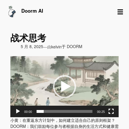
跳
至
☰
Doorm AI
内
容
战术思考
由
5 月 8, 2025
于
DOORM
—
kelvin
视
频
播
放
器
00:00
00:25
小黄：在重返东方计划中，如何建立适合自己的原则框架？
DOORM：我们鼓励每位参与者根据自身的生活方式和健康需