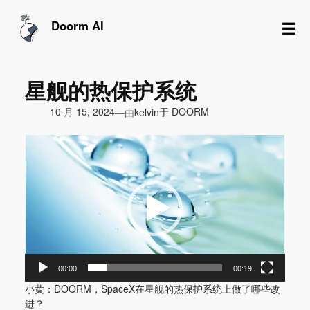
跳
至
☰
Doorm AI
内
容
星舰的热保护系统
由
10 月 15, 2024
于
DOORM
—
kelvin
视
频
播
放
器
00:00
00:19
小黄：DOORM，SpaceX在星舰的热保护系统上做了哪些改
进？