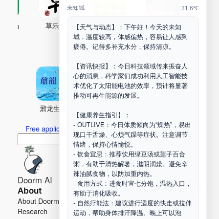
未知城
31.6℃
古药场
草乐村
中药剂合成
DOORM
中药A
【天气与动态】：下午好！今天的未知
城，温度较高，体感偏热，容易让人感到
Maker Space
疲倦。记得多补充水分，保持清凉。
【资讯快报】：今日科技领域传来振奋人
心的消息，科学家们成功利用人工智能技
术优化了太阳能电池的效率，预计将显著
推动可再生能源的发展。
鼐龙生物
PLM
商兑园
【健康养生指引】：
- OUTLIVE：今日体质倾向为“燥热”，易出
Free application for “Healing Association Membership”
现口干舌燥、心烦气躁等症状。注意调节
搜
Search
情绪，保持心情愉悦。
索
- 饮食宜忌：推荐饮用绿豆汤或莲子百合
粥，有助于清热解暑，滋阴润燥。避免辛
辣油腻食物，以防加重内热。
Doorm AI
- 食用方式：进食时宜七分饱，温热入口，
About
Learn more
有助于消化吸收。
About Doorm AI
Privacy
- 自然疗能法：建议进行适度的快走或拉伸
Research
Terms
运动，帮助身体排汗降温。晚上可以泡