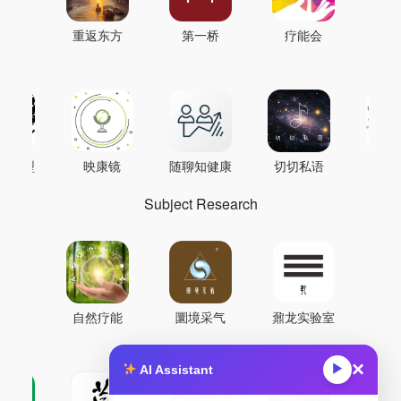
重返东方
第一桥
疗能会
AI模型
映康镜
随聊知健康
切切私语
音
Subject Research
自然疗能
圜境采气
鼐龙实验室
×
▶
AI Assistant