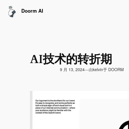
跳
至
Doorm AI
内
容
AI技术的转折期
由
9 月 13, 2024
于
DOORM
—
kelvin
视
频
播
放
器