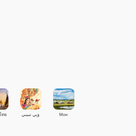
ไทย
ۋېي تىببىي
Мон