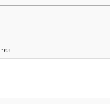
用
*
标注