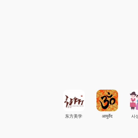
东方美学
आयुर्वेद
사