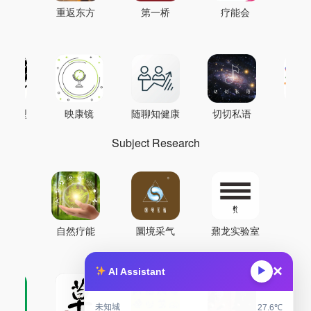
重返东方
第一桥
疗能会
AI模型
映康镜
随聊知健康
切切私语
音
Subject Research
自然疗能
圜境采气
鼐龙实验室
×
▶
AI Assistant
未知城
27.6℃