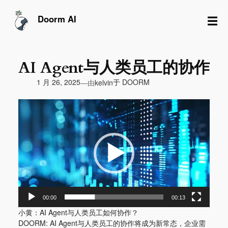
跳
至
☰
Doorm AI
内
容
AI Agent与人类员工的协作
由
1 月 26, 2025
于
DOORM
—
kelvin
视
频
播
放
器
00:00
00:13
小黄：AI Agent与人类员工如何协作？
DOORM: AI Agent与人类员工的协作将成为新常态，企业需