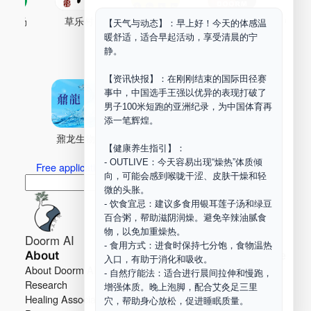
古药场
草乐村
中药剂合成
DOORM
中药A
【天气与动态】：早上好！今天的体感温
暖舒适，适合早起活动，享受清晨的宁
Maker Space
静。
【资讯快报】：在刚刚结束的国际田径赛
事中，中国选手王强以优异的表现打破了
男子100米短跑的亚洲纪录，为中国体育再
添一笔辉煌。
鼐龙生物
PLM
商兑园
【健康养生指引】：
- OUTLIVE：今天容易出现“燥热”体质倾
Free application for “Healing Association Membership”
向，可能会感到喉咙干涩、皮肤干燥和轻
搜
Search
微的头胀。
索
- 饮食宜忌：建议多食用银耳莲子汤和绿豆
百合粥，帮助滋阴润燥。避免辛辣油腻食
物，以免加重燥热。
Doorm AI
- 食用方式：进食时保持七分饱，食物温热
About
Learn more
入口，有助于消化和吸收。
About Doorm AI
Privacy
- 自然疗能法：适合进行晨间拉伸和慢跑，
Research
Terms
增强体质。晚上泡脚，配合艾灸足三里
Healing Association
Contact us
穴，帮助身心放松，促进睡眠质量。