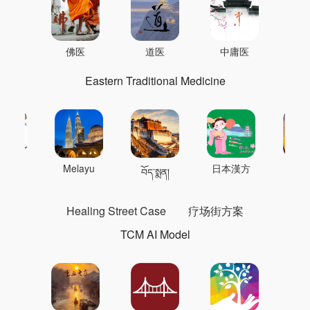
佛医
道医
中庸医
Eastern Traditional Medicine
 의학
Melayu
日本漢方
แพทย
བོད་སྨན།
Healing Street Case
疗场街方案
TCM AI Model