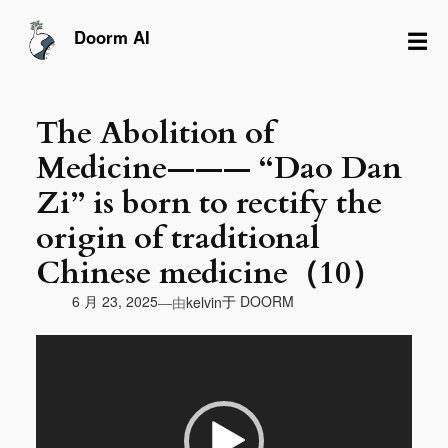
跳
至
☰
Doorm AI
内
容
The Abolition of
Medicine——— “Dao Dan
Zi” is born to rectify the
origin of traditional
Chinese medicine（10）
由
6 月 23, 2025
于
DOORM
—
kelvin
视
频
播
放
器