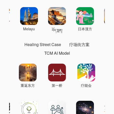
 의학
Melayu
日本漢方
แพทย
བོད་སྨན།
Healing Street Case
疗场街方案
TCM AI Model
重返东方
第一桥
疗能会