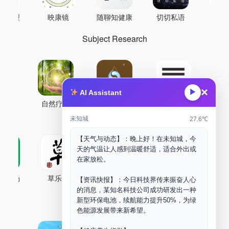
AI模型
映康镜
随聊知健康
切切私语
音
Subject Research
×
▶
AI Assistant
自然疗能
圜境采气
鼐龙实验室
未知城
27.6℃
【天气与动态】：晚上好！在未知城，今
天的气温让人感到温暖舒适，适合外出或
在家放松。
古药场
草乐村
中药剂合成
DOORM
中药A
【资讯快报】：今日科技界传来振奋人心
的消息，某知名科技公司成功研发出一种
Maker Space
新型环保电池，续航能力提升50%，为绿
色能源发展带来新希望。