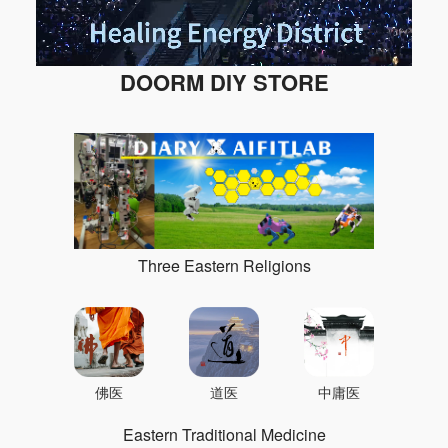
DOORM DIY STORE
Three Eastern Religions
佛医
道医
中庸医
Eastern Traditional Medicine