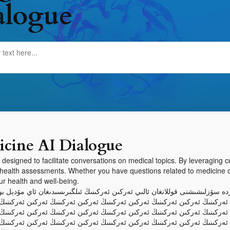
alogue
cine AI Dialogue
designed to facilitate conversations on medical topics. By leveragin
health assessments. Whether you have questions related to medicine or
r health and well-being.
لەردە سۆزلىشىشنى قوللانغان ئالىي ئەركىن ئەركىنىڭ ئىلگىرىسىدىغان ئاي مۆدېل
ئەركىنىڭ ئەركىن ئەركىنىڭ ئەركىن ئەركىنىڭ ئەركىن ئەركىنىڭ ئەركىن ئەركىنىڭ
ئەركىنىڭ ئەركىن ئەركىنىڭ ئەركىن ئەركىنىڭ ئەركىن ئەركىنىڭ ئەركىن ئەركىنىڭ
ئەركىنىڭ ئەركىن ئەركىنىڭ ئەركىن ئەركىنىڭ ئەركىن ئەركىنىڭ ئەركىن ئەركىنىڭ