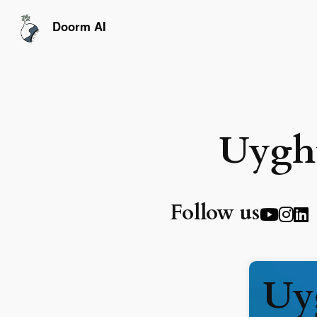
跳
至
Doorm AI
内
容
Uyghu
Follow us
Uy