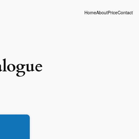
Home
About
Price
Contact
alogue