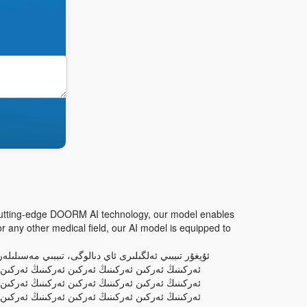
g cutting-edge DOORM AI technology, our model enables
 any other medical field, our AI model is equipped to
ئۇيغۇر تىببىي ئەلگىلىرى ئاي دىالوگى، تىببىي مەسىلى
ئەركىنىڭ ئەركىن ئەركىنىڭ ئەركىن ئەركىنىڭ ئەركىن 
ئەركىنىڭ ئەركىن ئەركىنىڭ ئەركىن ئەركىنىڭ ئەركىن 
ئەركىنىڭ ئەركىن ئەركىنىڭ ئەركىن ئەركىنىڭ ئەركىن 