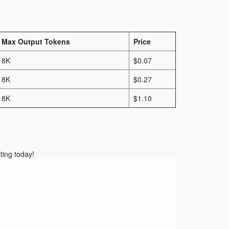
Max Output Tokens
Price
8K
$0.07
8K
$0.27
8K
$1.10
ting today!