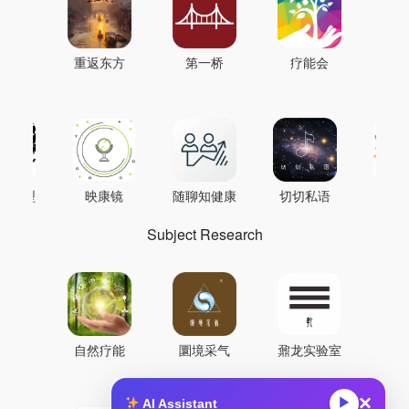
重返东方
第一桥
疗能会
AI模型
映康镜
随聊知健康
切切私语
音
Subject Research
自然疗能
圜境采气
鼐龙实验室
×
▶
AI Assistant