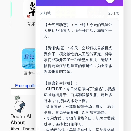
未知城
25.1℃
古药场
草乐村
中药剂合成
DOORM
中药A
【天气与动态】：早上好！今天的气温让
人感到舒适宜人，适合开启活力满满的一
Maker Space
天。
【资讯快报】：今天，全球科技界的目光
聚焦于一项突破性的人工智能研究。科学
家们成功开发了一种新型AI算法，能够大
幅提高癌症早期筛查的准确性，为医学诊
断带来新的希望。
鼐龙生物
PLM
商兑园
【健康养生指引】：
Free application for “Healing Association Membership”
- OUTLIVE：今日体质倾向于"燥热"，易感
搜
Search
症状包括鼻干、口渴和轻微头胀。建议多
索
补水，保持体内水分平衡。
- 饮食宜忌：推荐银耳莲子汤，有助于滋阴
润燥。避免辛辣食物，以免加重燥热。
Doorm AI
- 食用方式：食物宜温热入口，切勿过烫或
About
Learn more
过冷，保持七分饱即可。
About Doorm AI
Privacy
- 自然疗能法：早晨适合快走，帮助身体舒