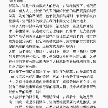
“漢方醫學”。
我認為，這是一種自欺欺人的行為。在這種情況下，他們用
這樣一種方式，把我們的先輩們留給我們的這門寶貴的醫學
財富，為他們自己所用，他們就真的能得到一個持續的良好
發展嗎？這門醫學的根源在我們中國文化這塊土地上。
有很多人將中醫稱為替代醫學，補充醫學，甚至是保健醫
學，養生醫學。以這種方式去理解的一門醫學，是完整的中
醫嗎？能被稱為真正的中醫嗎？就僅僅是用我們的一種方劑
驗方去醫治疾病，把它稱為替代醫學，用方劑的方式替代完
整的系統的治療體系。這種方式真的可取嗎？
之前，我們提到《易經》，提到卜，提到卜在《易經》當中
的具體的理解和概念。醫，是怎麼從巫術中分離出來，又是
在什麼時期被分離出來的呢？大概就是在春秋戰國時期，醫
從巫術當中被分離。
它經歷了一個從奴隸制度向生產制度的變革，由於當時生產
力的提高和自然科學的發展，再加上社會分工進一步的擴
大，各個行業也就趨向於專業化了，這樣分離出來之後，也
就有了專職從事醫這個行業的專職人員，後來就逐漸發展到
我們今天的醫學，醫生。
有人說我們的醫學是一門經驗學科。在我看來，無論是看
病、治病，還是學習醫學，這個過程更重要的就是推演。第
一，從歷史發展中推演，在歷史發展的各個醫案中獲得很多