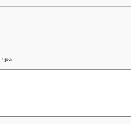
用
*
标注