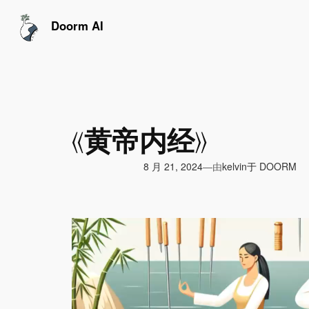
跳
至
Doorm AI
内
容
《黄帝内经》
由
8 月 21, 2024
于
DOORM
—
kelvin
视
频
播
放
器