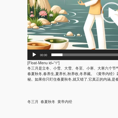
00:00
[Float-Menu id=”1″]
冬三月是立冬、小雪、大雪、冬至、小寒、大寒六个节
春夏秋冬,春养生,夏养长,秋养收,冬养藏。《黄帝内经
秘。如果你只盯住春夏秋冬,就又错了,它真正的内涵,是
冬三月
春夏秋冬
黄帝内经