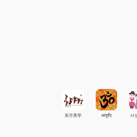
东方美学
आयुर्वेद
사