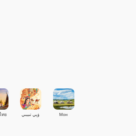
ไทย
ۋېي تىببىي
Мон