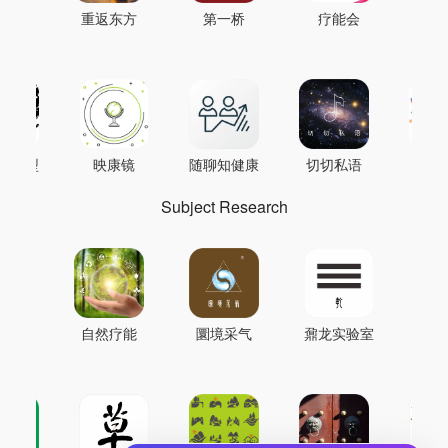
重返东方
第一桥
疗能会
AI模型
映康镜
随聊知健康
切切私语
音
Subject Research
自然疗能
圜境采气
鼐龙实验室