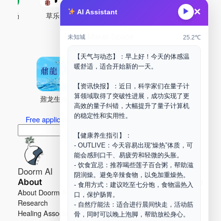
×
▶
AI Assistant
古药场
草乐村
中药剂合成
DOORM
中药A
Maker Space
未知城
25.2℃
【天气与动态】：早上好！今天的体感温
暖舒适，适合开始新的一天。
【资讯快报】：近日，科学家们在量子计
算领域取得了突破性进展，成功实现了更
鼐龙生物
PLM
商兑园
高效的量子纠错，大幅提升了量子计算机
的稳定性和实用性。
Free application for “Healing Association Membership”
搜
Search
【健康养生指引】：
索
- OUTLIVE：今天容易出现“燥热”体质，可
能会感到口干、易疲劳和轻微的头胀。
- 饮食宜忌：推荐喝些莲子百合粥，帮助滋
Doorm AI
阴润燥。避免辛辣食物，以免加重燥热。
About
Learn more
- 食用方式：建议吃至七分饱，食物温热入
About Doorm AI
Privacy
口，保护肠胃。
Research
Terms
- 自然疗能法：适合进行晨间快走，活动筋
Healing Association
Contact us
骨，同时可以晚上泡脚，帮助放松身心。