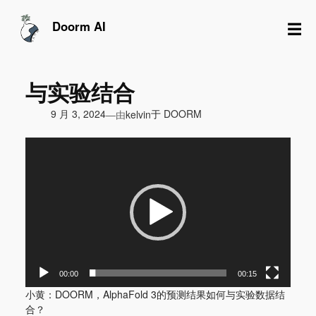
跳
至
☰
Doorm AI
内
容
与实验结合
由
9 月 3, 2024
于
DOORM
—
kelvin
视
频
播
放
器
00:00
00:15
小黄：DOORM，AlphaFold 3的预测结果如何与实验数据结
合？