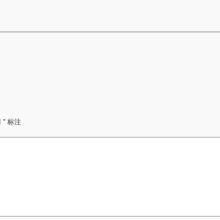
用
*
标注