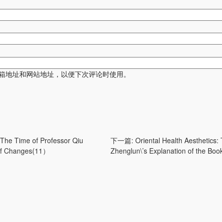
箱地址和网站地址，以便下次评论时使用。
: The Time of Professor Qiu
下一篇:
Oriental Health Aesthetics:
 of Changes(11）
Zhenglun\’s Explanation of the Bo