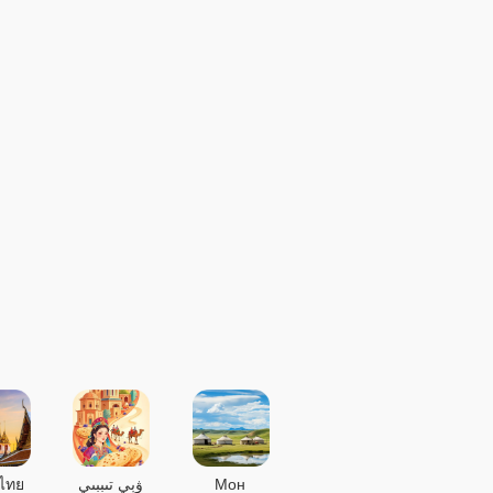
ไทย
ۋېي تىببىي
Мон