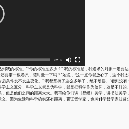
02:59
我的标准。”“你的标准是多少？”“我的标准是，我追求的对象一定要达到身高1
，还要带一根卷尺，随时量一下吗？”她说，“这一点你就放心了，这个我
你今后条件发不发生变化。”“我都坚持了这么多年了，绝不动摇。”看到没
科学主义区分，科学主义就是伪科学，就是把科学作为信仰，这是不好的
果，但是他们之间的距离太大。我再给你们讲《易经》美学，讲书法美学
意义。因为生活和科学确实还有距离，否证哲学家，也叫科学哲学家波普