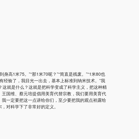
米75。”“那1米70呢？”“简直是残废。”“1米80也
太有经验了，我目光一出去，基本上标准到纳米技术。”我
有？这就是什么？这就是把科学变成了科学主义，把这种精
。王国维、蔡元培提倡用美育代替宗教，我们要用美育代
，我一定要把这一点讲给你们，至少要把我的观点袒露给
尔，对科学下了非常好的定义。