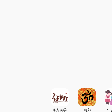
东方美学
आयुर्वेद
사