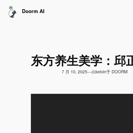
跳
至
Doorm AI
内
容
东方养生美学：邱正
由
7 月 10, 2025
于
DOORM
—
kelvin
视
频
播
放
器