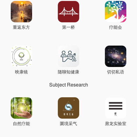
重返东方
第一桥
疗能会
映康镜
随聊知健康
切切私语
Subject Research
自然疗能
圜境采气
鼐龙实验室