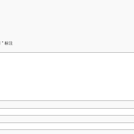
用
*
标注