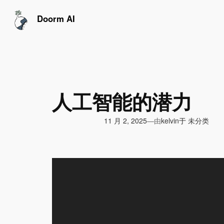
跳
至
Doorm AI
内
容
人工智能的潜力
由
11 月 2, 2025
于
未分类
—
kelvin
视
频
播
放
器