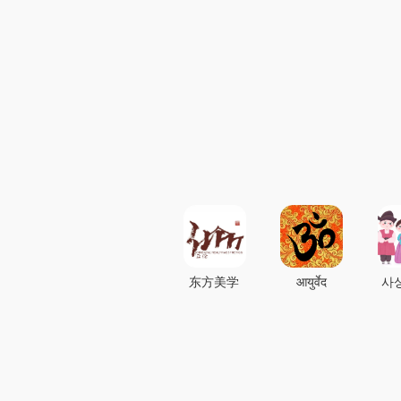
东方美学
आयुर्वेद
사