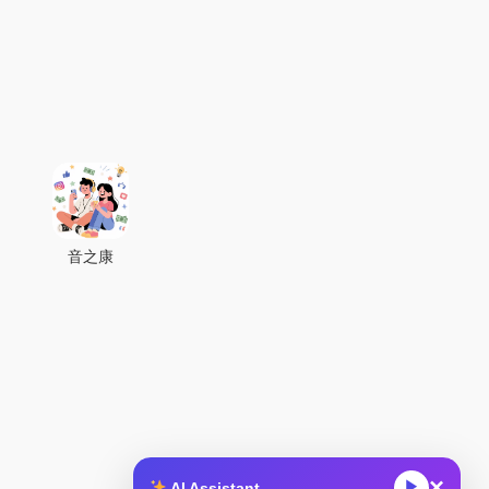
音之康
×
▶
AI Assistant