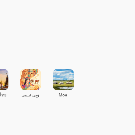
ไทย
ۋېي تىببىي
Мон