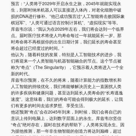
预言：“人类将于2029年开启永生之旅，2045年就能实现永
生，到那时纳米机器人可以直接进入体内，对老化细胞中破
损的DNA进行修补。”他已成功预言过“人工智能将击败国际象
棋冠军”、“人类可通过语言控制计算机”、“虚拟现实”等等。
库兹韦尔说：“我认为在2029年左右，我们将会达到一个临界
点。届时医疗技术将使人均寿命每过一年就能延长一岁。那
时寿命将不再根据你的出生日期计算，我们延长的寿命甚至
将会超过已经度过的时间。”
他认为，随着科技的发展，特别是人工智能技术的进步，我
们将迎来一个人类智能与机器智能融合的节点。这个节点被
称为“奇点”（The Singularity），它预示着人类将进入一个全
新的时代。
库兹韦尔预测，在不久的将来，随着计算能力的指数增长和
人工智能的持续优化，我们将能够解决历史上一直困扰人类
的许多疾病和健康问题，甚至达到延长人类寿命的“长寿逃逸
速度”。这意味着，我们的寿命可能会得到极大的延长，让我
们有更多的时间去追求梦想、享受生活。
他还预测“奇点”会在2045年到来，到时候，我们会将自已的
意识上传到电脑上，达到数字层面上的永生。库兹韦尔坚信
“奇点”绝对存在，届时在技术的帮助下，人类将实现永生。因
为据他推测，那一年非生物智能的创造力将达到巅峰，超过