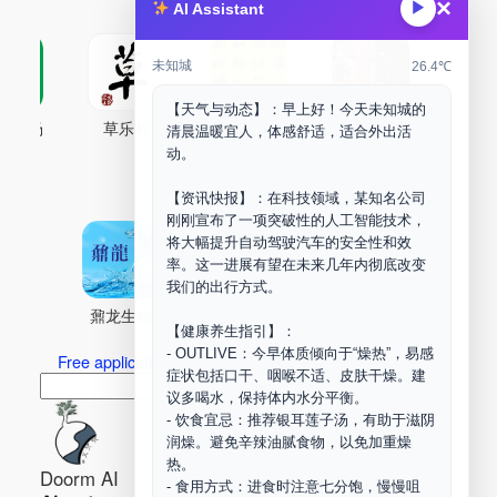
×
▶
AI Assistant
未知城
26.4℃
【天气与动态】：早上好！今天未知城的
古药场
草乐村
中药剂合成
DOORM
中药A
清晨温暖宜人，体感舒适，适合外出活
动。
Maker Space
【资讯快报】：在科技领域，某知名公司
刚刚宣布了一项突破性的人工智能技术，
将大幅提升自动驾驶汽车的安全性和效
率。这一进展有望在未来几年内彻底改变
我们的出行方式。
鼐龙生物
PLM
商兑园
【健康养生指引】：
- OUTLIVE：今早体质倾向于“燥热”，易感
Free application for “Healing Association Membership”
症状包括口干、咽喉不适、皮肤干燥。建
搜
Search
议多喝水，保持体内水分平衡。
索
- 饮食宜忌：推荐银耳莲子汤，有助于滋阴
润燥。避免辛辣油腻食物，以免加重燥
热。
Doorm AI
- 食用方式：进食时注意七分饱，慢慢咀