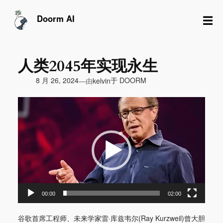
跳
至
☰
Doorm AI
内
容
人类2045年实现永生
由
8 月 26, 2024
于
DOORM
—
kelvin
视
频
播
放
器
00:00
02:00
谷歌首席工程师、未来学家雷·库兹韦尔(Ray Kurzweil)曾大胆