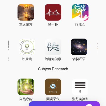
重返东方
第一桥
疗能会
AI模型
映康镜
随聊知健康
切切私语
音
Subject Research
自然疗能
圜境采气
鼐龙实验室