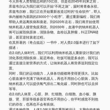
今天所有人类智能总和的10亿倍。但是在2045年到来之前，
库兹韦尔认为我们就可以开始“不死之旅”，届时将青春永驻。
库兹韦尔称，我们正在开始重新改造过时的“生命软件”，即人
体内被称为基因的23000个“小程序”。通过重新编程，我们将
帮助人类远离疾病和衰老。到2020年左右，我们将开始使用
纳米机器人接管免疫系统。到2030年，血液中的纳米机器人
将可以摧毁病原体，清除杂物、血栓以及肿瘤，纠正DNA错
误，甚至逆转衰老过程。
在其所著的《奇点临近》一书中，对人类2.0版本进行了如下
描述：
在2.0的人体时代，我们可以利用纳米机器人重新设计我们的
消化系统消除疾病，延迟寿命。吃饭可能是多余的，我可以
通过直接注射营养的方式，让纳米机器人将营养送到指定位
置。
同时，我们的运动能力，人体各功能都将变得更强大。比如
心脏血液中充满了纳米机器人，再也不用担心心脏病，因为
纳米机器人可以提供氧气排出二氧化碳，同时肺也可以去掉
等等。
在2.0的人体里，心脏、肺、红细胞、白细胞、血小板、胰
腺、肾、肝脏等很多器官再也不用担心，你平时感觉不到他
们的存在，也再也不会有疾病。
通过各种电路，人体2.0的大脑也重新被设计，大脑中的各种