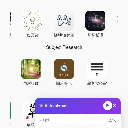
AI模型
映康镜
随聊知健康
切切私语
音
Subject Research
自然疗能
圜境采气
鼐龙实验室
×
▶
AI Assistant
未知城
27℃
古药场
草乐村
中药剂合成
DOORM
中药A