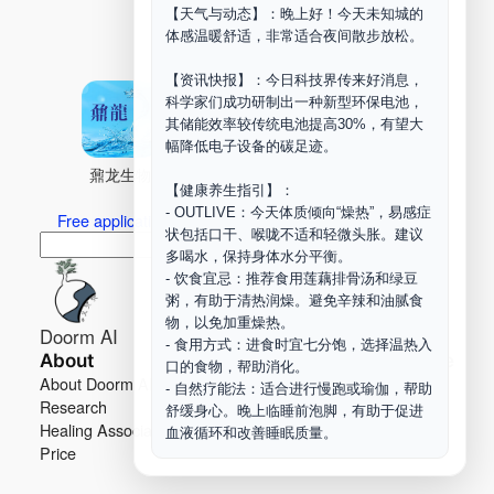
【天气与动态】：晚上好！今天未知城的
Maker Space
体感温暖舒适，非常适合夜间散步放松。
【资讯快报】：今日科技界传来好消息，
科学家们成功研制出一种新型环保电池，
其储能效率较传统电池提高30%，有望大
幅降低电子设备的碳足迹。
鼐龙生物
PLM
商兑园
【健康养生指引】：
- OUTLIVE：今天体质倾向“燥热”，易感症
Free application for “Healing Association Membership”
状包括口干、喉咙不适和轻微头胀。建议
搜
Search
多喝水，保持身体水分平衡。
索
- 饮食宜忌：推荐食用莲藕排骨汤和绿豆
粥，有助于清热润燥。避免辛辣和油腻食
物，以免加重燥热。
Doorm AI
- 食用方式：进食时宜七分饱，选择温热入
About
Learn more
口的食物，帮助消化。
About Doorm AI
Privacy
- 自然疗能法：适合进行慢跑或瑜伽，帮助
Research
Terms
舒缓身心。晚上临睡前泡脚，有助于促进
Healing Association
Contact us
血液循环和改善睡眠质量。
Price