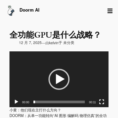
跳
至
☰
Doorm AI
内
容
全功能GPU是什么战略？
由
12 月 7, 2025
于
未分类
—
kelvin
视
频
播
放
器
00:00
00:11
小黄：他们现在主打什么方向？
DOORM：从单一功能转向“AI 图形 编解码 物理仿真”的全功