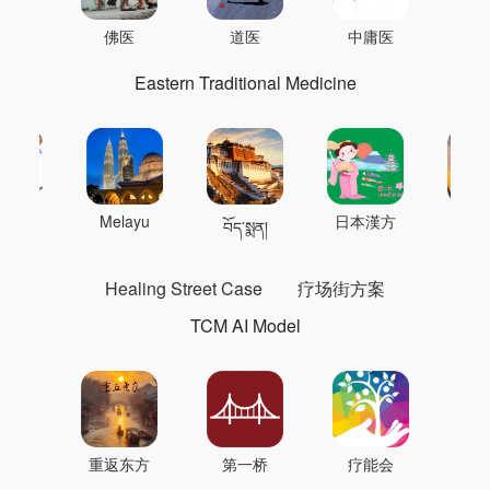
佛医
道医
中庸医
Eastern Traditional Medicine
 의학
Melayu
日本漢方
แพทย
བོད་སྨན།
Healing Street Case
疗场街方案
TCM AI Model
重返东方
第一桥
疗能会