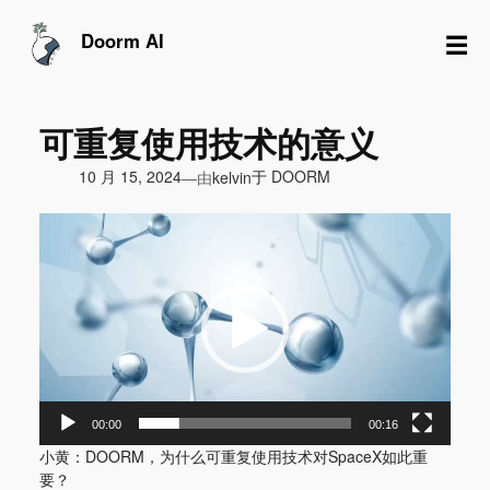
跳
至
☰
Doorm AI
内
容
可重复使用技术的意义
由
10 月 15, 2024
于
DOORM
—
kelvin
视
频
播
放
器
00:00
00:16
小黄：DOORM，为什么可重复使用技术对SpaceX如此重
要？