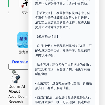
温度让人感到舒适宜人，适合外出活动。
古药场
草乐村
中药剂合成
DOORM
中药A
【资讯快报】：在最新的科技动态中，科
学家们在量子计算领域取得突破性进展，
Maker Space
成功实现更加稳定的量子比特，这将大幅
提升未来计算速度和效率。
【健康养生指引】：
- OUTLIVE：今天容易出现“燥热”体质，可
能会感到口干舌燥、皮肤干痒。注意保持
鼐龙生物
PLM
商兑园
体内水分平衡。
Free application for “Healing Association Membership”
- 饮食宜忌：建议多食用滋阴润燥的食物，
搜
Search
如雪梨银耳汤、百合莲子粥。避免辛辣油
索
腻的食物。
- 食用方式：进食时应保持七分饱，食物温
Doorm AI
热入口，有助于肠胃消化。
About
Learn more
About Doorm AI
Privacy
- 自然疗能法：适合进行舒缓的拉伸运动，
Research
Terms
帮助身体放松。晚上可以泡脚，促进血液