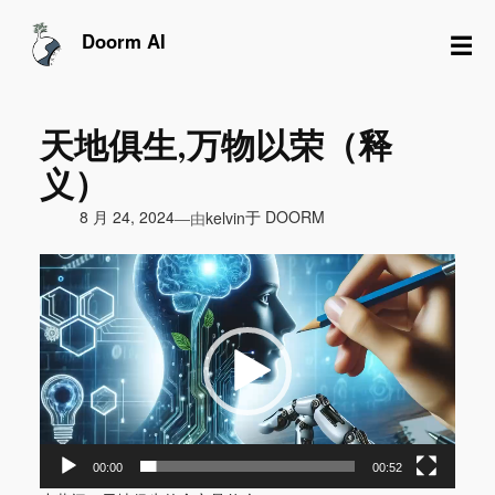
跳
至
☰
Doorm AI
内
容
天地俱生,万物以荣（释
义）
由
8 月 24, 2024
于
DOORM
—
kelvin
视
频
播
放
器
00:00
00:52