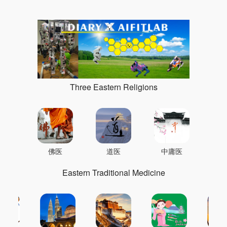
Three Eastern Religions
佛医
道医
中庸医
Eastern Traditional Medicine