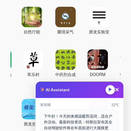
自然疗能
圜境采气
鼐龙实验室
古药场
草乐村
中药剂合成
DOORM
中药A
Maker Space
×
▶
AI Assistant
未知城
32℃
下午好！今天的体感温暖而湿润，适合户
外活动。最新科技资讯：特斯拉宣布其全
鼐龙生物
PLM
商兑园
自动驾驶软件将在年底前进行大规模更