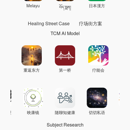
 의학
Melayu
日本漢方
แพทย
བོད་སྨན།
Healing Street Case
疗场街方案
TCM AI Model
重返东方
第一桥
疗能会
AI模型
映康镜
随聊知健康
切切私语
音
Subject Research