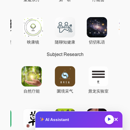
AI模型
映康镜
随聊知健康
切切私语
音
Subject Research
自然疗能
圜境采气
鼐龙实验室
×
▶
AI Assistant