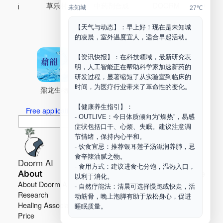
古药场
草乐村
中药剂合成
DOORM
中药A
未知城
27℃
Maker Space
【天气与动态】：早上好！现在是未知城
的凌晨，室外温度宜人，适合早起活动。
【资讯快报】：在科技领域，最新研究表
明，人工智能正在帮助科学家加速新药的
研发过程，显著缩短了从实验室到临床的
时间，为医疗行业带来了革命性的变化。
鼐龙生物
PLM
商兑园
【健康养生指引】：
Free application for “Healing Association Membership”
- OUTLIVE：今日体质倾向为“燥热”，易感
搜
Search
症状包括口干、心烦、失眠。建议注意调
索
节情绪，保持内心平和。
- 饮食宜忌：推荐银耳莲子汤滋润养肺，忌
食辛辣油腻之物。
Doorm AI
- 食用方式：建议进食七分饱，温热入口，
About
Learn more
以利于消化。
About Doorm AI
Privacy
- 自然疗能法：清晨可选择慢跑或快走，活
Research
Terms
动筋骨，晚上泡脚有助于放松身心，促进
Healing Association
Contact us
睡眠质量。
Price