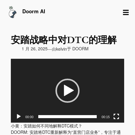
跳
至
☰
Doorm AI
内
容
安踏战略中对DTC的理解
由
1 月 26, 2025
于
DOORM
—
kelvin
视
频
播
放
器
00:00
00:15
小黄：安踏如何不同地解释DTC模式？
DOORM: 安踏将DTC重新解释为“直营门店业务”，专注于通