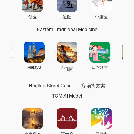
佛医
道医
中庸医
Eastern Traditional Medicine
 의학
Melayu
日本漢方
แพทย
བོད་སྨན།
Healing Street Case
疗场街方案
TCM AI Model
重返东方
第一桥
疗能会