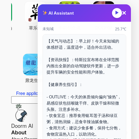
×
▶
AI Assistant
古药场
草乐村
中药剂合成
DOORM
中药A
未知城
25.7℃
Maker Space
【天气与动态】：早上好！今天未知城的
体感舒适，温度适中，适合外出活动。
【资讯快报】：特斯拉宣布将在全球范围
内推出全新的自动驾驶软件更新，进一步
提升车辆的安全性能和用户体验。
鼐龙生物
PLM
商兑园
【健康养生指引】：
Free application for “Healing Association Membership”
- OUTLIVE：今天的体质倾向偏向“燥热”，
搜
Search
易感症状包括喉咙干痒、皮肤干燥和轻微
索
头胀。注意多补水。
- 饮食宜忌：推荐食用银耳莲子汤和绿豆
粥，清热润燥，忌食辛辣油腻食物。
Doorm AI
- 食用方式：建议少食多餐，保持七分饱，
About
Learn more
食物宜温热入口，以助消化。
About Doorm AI
Privacy