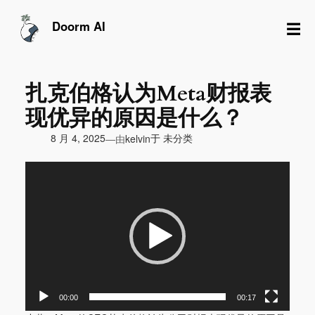
跳
至
☰
Doorm AI
内
容
扎克伯格认为Meta财报表
现优异的原因是什么？
由
8 月 4, 2025
于
未分类
—
kelvin
视
频
播
放
器
00:00
00:17