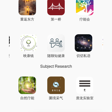
重返东方
第一桥
疗能会
AI模型
映康镜
随聊知健康
切切私语
音
Subject Research
自然疗能
圜境采气
鼐龙实验室