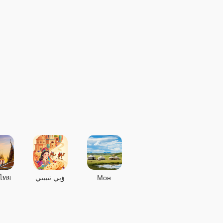
ไทย
ۋېي تىببىي
Мон