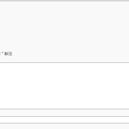
用
*
标注