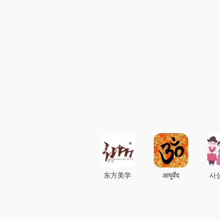
东方美学
आयुर्वेद
사