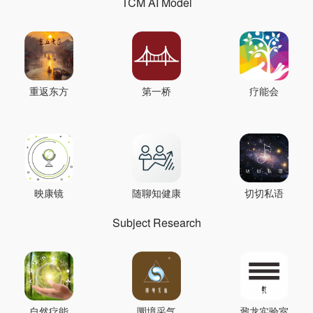
TCM AI Model
重返东方
第一桥
疗能会
映康镜
随聊知健康
切切私语
Subject Research
自然疗能
圜境采气
鼐龙实验室