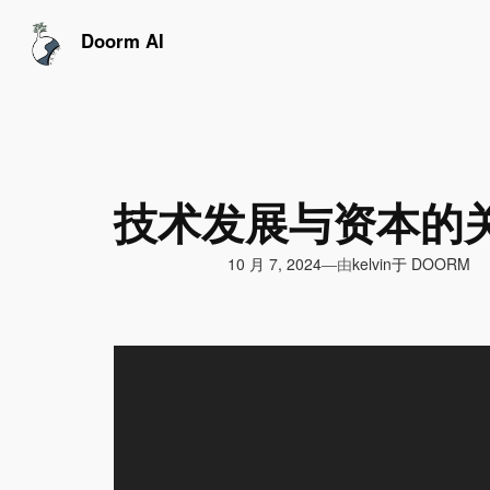
跳
至
Doorm AI
内
容
技术发展与资本的
由
10 月 7, 2024
于
DOORM
—
kelvin
视
频
播
放
器