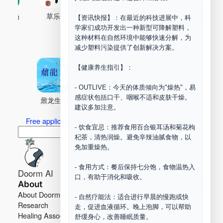
古药场
草乐村
中药剂合成
DOORM
中药A
【资讯快报】：在最近的科技进展中，科
学家们成功开发出一种新型可降解塑料，
Maker Space
这种材料在自然环境中能够快速分解，为
减少塑料污染提供了创新解决方案。
【健康养生指引】：
- OUTLIVE：今天的体质倾向为"燥热"，易
感症状包括口干、咽喉不适和皮肤干燥。
鼐龙生物
PLM
商兑园
建议多加注意。
Free application for “Healing Association Membership”
- 饮食宜忌：推荐食用百合银耳汤和菊花枸
搜
Search
杞茶，清热润燥。避免辛辣油腻食物，以
索
免加重燥热。
- 食用方式：餐后保持七分饱，食物温热入
Doorm AI
口，有助于消化和吸收。
About
Learn more
About Doorm AI
Privacy
- 自然疗能法：适合进行早晨的慢跑或快
Research
Terms
走，促进血液循环。晚上泡脚，可以帮助
Healing Association
Contact us
舒缓身心，改善睡眠质量。