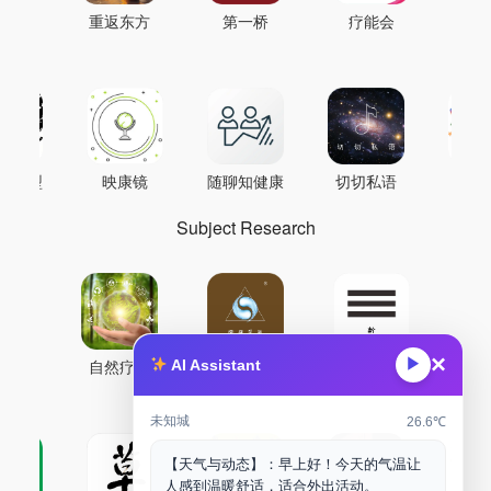
重返东方
第一桥
疗能会
AI模型
映康镜
随聊知健康
切切私语
音
Subject Research
×
▶
自然疗能
圜境采气
鼐龙实验室
AI Assistant
未知城
26.6℃
【天气与动态】：早上好！今天的气温让
人感到温暖舒适，适合外出活动。