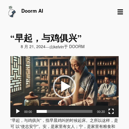
跳
至
☰
Doorm AI
内
容
“早起，与鸡俱兴”
由
8 月 21, 2024
于
DOORM
—
kelvin
视
频
播
放
器
00:00
00:20
“早起，与鸡俱兴”，指早晨鸡叫的时候起床。之所以这样，是
可 以“使志安宁”。安，是家里有女人；宁，是家里有粮食和