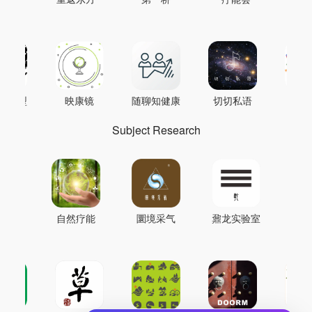
AI模型
映康镜
随聊知健康
切切私语
音
Subject Research
自然疗能
圜境采气
鼐龙实验室