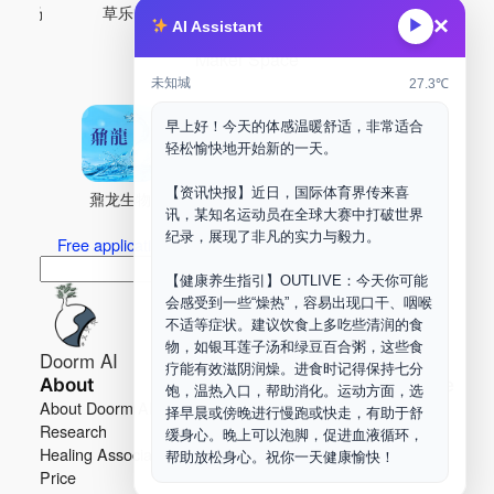
古药场
草乐村
中药剂合成
DOORM
中药A
×
▶
AI Assistant
Maker Space
未知城
27.3℃
早上好！今天的体感温暖舒适，非常适合
轻松愉快地开始新的一天。
【资讯快报】近日，国际体育界传来喜
鼐龙生物
PLM
商兑园
讯，某知名运动员在全球大赛中打破世界
纪录，展现了非凡的实力与毅力。
Free application for “Healing Association Membership”
搜
Search
【健康养生指引】OUTLIVE：今天你可能
索
会感受到一些“燥热”，容易出现口干、咽喉
不适等症状。建议饮食上多吃些清润的食
物，如银耳莲子汤和绿豆百合粥，这些食
Doorm AI
疗能有效滋阴润燥。进食时记得保持七分
About
Learn more
饱，温热入口，帮助消化。运动方面，选
About Doorm AI
Privacy
择早晨或傍晚进行慢跑或快走，有助于舒
Research
Terms
缓身心。晚上可以泡脚，促进血液循环，
Healing Association
Contact us
帮助放松身心。祝你一天健康愉快！
Price