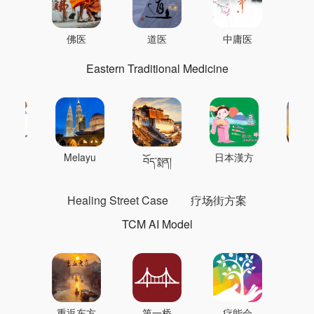
佛医
道医
中庸医
Eastern Traditional Medicine
 의학
Melayu
日本漢方
แพทย
བོད་སྨན།
Healing Street Case
疗场街方案
TCM AI Model
重返东方
第一桥
疗能会