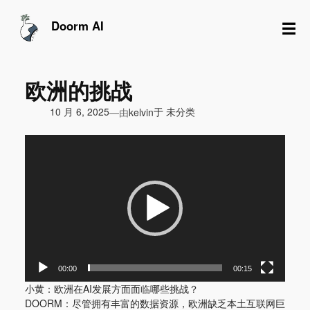
跳
至
☰
Doorm AI
内
容
欧洲的挑战
由
10 月 6, 2025
于
未分类
—
kelvin
视
频
播
放
器
00:00
00:15
小黄：欧洲在AI发展方面面临哪些挑战？
DOORM：尽管拥有丰富的数据资源，欧洲缺乏本土互联网巨