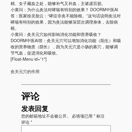
精、女子藏血之处，能够补气又补血，主诸虚百损。
小黄问：为什么灸法对哮喘有特别的效果？ DOORM中医AI
答：医家徐灵胎云：“哮症非灸不能除根。”这句话说明灸法对
哮喘有特别的效果，因为灸法能够深层次调理身体，去除病
根。
小黄问：灸关元穴如何影响消化功能和营养吸收？
DOORM中医AI答：灸关元穴可以增加消化功能（阳生）和吸
收的营养物质（阴长），因为关元穴是小肠的募穴，能够调
节气血，促进消化和吸收。
[Float-Menu id=”1″]
灸关元穴的作用
评论
发表回复
您的邮箱地址不会被公开。
必填项已用
*
标注
评论
*