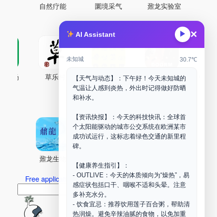
自然疗能
圜境采气
鼐龙实验室
×
▶
AI Assistant
未知城
30.7℃
古药场
草乐村
中药剂合成
DOORM
中药A
【天气与动态】：下午好！今天未知城的
气温让人感到炎热，外出时记得做好防晒
Maker Space
和补水。
【资讯快报】：今天的科技快讯：全球首
个太阳能驱动的城市公交系统在欧洲某市
成功试运行，这标志着绿色交通的新里程
碑。
鼐龙生物
PLM
商兑园
【健康养生指引】：
- OUTLIVE：今天的体质倾向为“燥热”，易
Free application for “Healing Association Membership”
感症状包括口干、咽喉不适和头晕。注意
搜
Search
多补充水分。
索
- 饮食宜忌：推荐饮用莲子百合粥，帮助清
热润燥。避免辛辣油腻的食物，以免加重