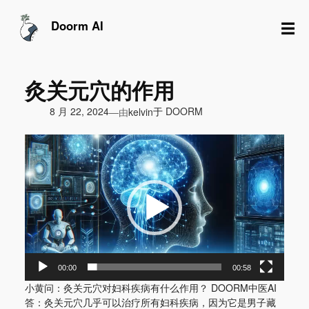
跳
至
☰
Doorm AI
内
容
灸关元穴的作用
由
8 月 22, 2024
于
DOORM
—
kelvin
视
频
播
放
器
00:00
00:58
小黄问：灸关元穴对妇科疾病有什么作用？ DOORM中医AI
答：灸关元穴几乎可以治疗所有妇科疾病，因为它是男子藏