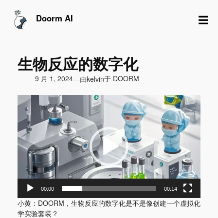
跳
至
☰
Doorm AI
内
容
生物反应的数字化
由
9 月 1, 2024
于
DOORM
—
kelvin
视
频
播
放
器
00:00
00:14
小黄：DOORM，生物反应的数字化是不是像创建一个虚拟化
学实验套装？