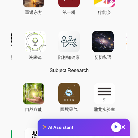
重返东方
第一桥
疗能会
AI模型
映康镜
随聊知健康
切切私语
音
Subject Research
自然疗能
圜境采气
鼐龙实验室
×
▶
AI Assistant