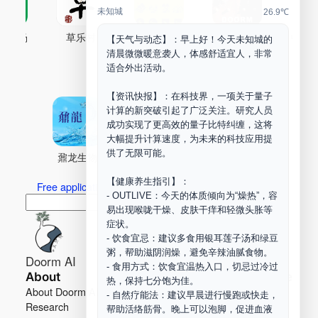
未知城
26.9℃
古药场
草乐村
中药剂合成
DOORM
中药A
【天气与动态】：早上好！今天未知城的
清晨微微暖意袭人，体感舒适宜人，非常
Maker Space
适合外出活动。
【资讯快报】：在科技界，一项关于量子
计算的新突破引起了广泛关注。研究人员
成功实现了更高效的量子比特纠缠，这将
大幅提升计算速度，为未来的科技应用提
供了无限可能。
鼐龙生物
PLM
商兑园
【健康养生指引】：
Free application for “Healing Association Membership”
- OUTLIVE：今天的体质倾向为“燥热”，容
搜
Search
易出现喉咙干燥、皮肤干痒和轻微头胀等
索
症状。
- 饮食宜忌：建议多食用银耳莲子汤和绿豆
粥，帮助滋阴润燥，避免辛辣油腻食物。
Doorm AI
- 食用方式：饮食宜温热入口，切忌过冷过
About
Learn more
热，保持七分饱为佳。
About Doorm AI
Privacy
- 自然疗能法：建议早晨进行慢跑或快走，
Research
Terms
帮助活络筋骨。晚上可以泡脚，促进血液