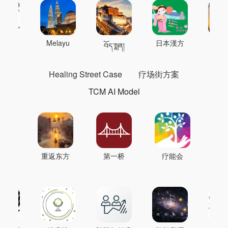
 의학
Melayu
日本漢方
แพทย
བོད་སྨན།
Healing Street Case
疗场街方案
TCM AI Model
重返东方
第一桥
疗能会