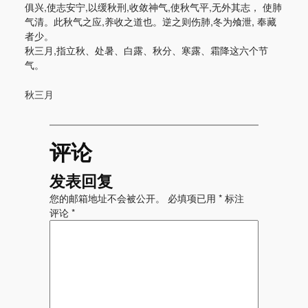
俱兴,使志安宁,以缓秋刑,收敛神气,使秋气平,无外其志， 使肺
气清。此秋气之应,养收之道也。逆之则伤肺,冬为飧泄, 奉藏
者少。
秋三月,指立秋、处暑、白露、秋分、寒露、霜降这六个节
气。
秋三月
评论
发表回复
您的邮箱地址不会被公开。
必填项已用
*
标注
评论
*