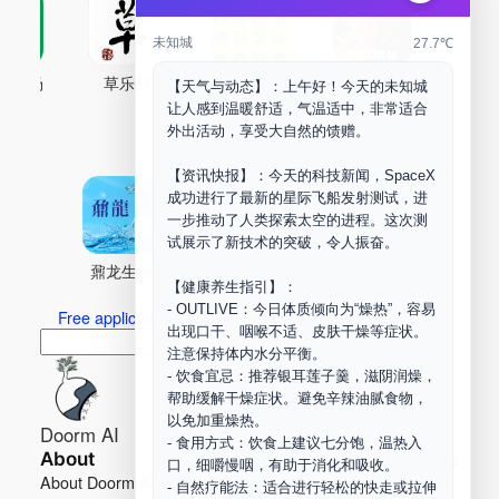
未知城
27.7℃
古药场
草乐村
中药剂合成
DOORM
中药A
【天气与动态】：上午好！今天的未知城
让人感到温暖舒适，气温适中，非常适合
Maker Space
外出活动，享受大自然的馈赠。
【资讯快报】：今天的科技新闻，SpaceX
成功进行了最新的星际飞船发射测试，进
一步推动了人类探索太空的进程。这次测
试展示了新技术的突破，令人振奋。
鼐龙生物
PLM
商兑园
【健康养生指引】：
- OUTLIVE：今日体质倾向为“燥热”，容易
Free application for “Healing Association Membership”
出现口干、咽喉不适、皮肤干燥等症状。
搜
Search
注意保持体内水分平衡。
索
- 饮食宜忌：推荐银耳莲子羹，滋阴润燥，
帮助缓解干燥症状。避免辛辣油腻食物，
以免加重燥热。
Doorm AI
- 食用方式：饮食上建议七分饱，温热入
About
Learn more
口，细嚼慢咽，有助于消化和吸收。
About Doorm AI
Privacy
- 自然疗能法：适合进行轻松的快走或拉伸