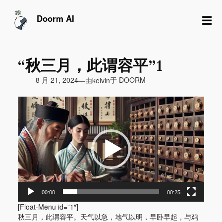
跳
至
☰
Doorm AI
内
容
“秋三月，此谓容平”1
由
8 月 21, 2024
于
DOORM
—
kelvin
视
频
播
放
器
00:00
00:25
[Float-Menu id=”1″]
秋三月，此谓容平。天气以急，地气以明，早卧早起，与鸡