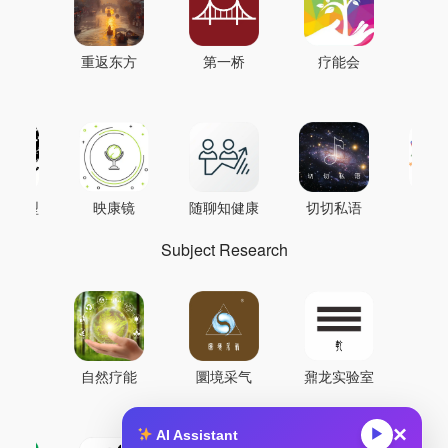
重返东方
第一桥
疗能会
AI模型
映康镜
随聊知健康
切切私语
音
Subject Research
自然疗能
圜境采气
鼐龙实验室
×
▶
AI Assistant