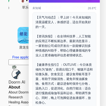
古药场
草乐村
中药剂合成
DOORM
中药A
未知城
26.6℃
Maker Space
【天气与动态】：早上好！今天未知城的
清晨温暖宜人，体感舒适，适合开始美好
的一天。
【资讯快报】：在全球科技界，人工智能
的应用正不断拓展边界。最新消息显示，
一家初创公司成功开发出一款能够识别多
鼐龙生物
PLM
商兑园
种情感的AI助手，帮助心理健康领域的专
业人士更准确地评估患者情绪状态。
Free application for “Healing Association Membership”
搜
Search
【健康养生指引】：OUTLIVE：今日体质
索
倾向为“燥热”，容易出现口干、喉咙不适和
轻微头胀。饮食宜忌：建议食用银耳莲子
羹，有助于润燥清热，避免辛辣油腻食
Doorm AI
物。食用方式：建议进食时保持七分饱，
About
Learn more
温热入口，促进消化。自然疗能法：适合
About Doorm AI
Privacy
进行慢跑或瑜伽等温和运动，帮助调节身
Research
Terms
心。同时，晚上可泡脚促进血液循环，放
Healing Association
Contact us
松身心。