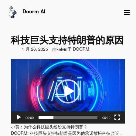
跳
至
☰
Doorm AI
内
容
科技巨头支持特朗普的原因
由
1 月 26, 2025
于
DOORM
—
kelvin
视
频
播
放
器
00:00
00:12
小黄：为什么科技巨头纷纷支持特朗普？
DOORM: 科技巨头支持特朗普是因为他承诺放松科技监管，