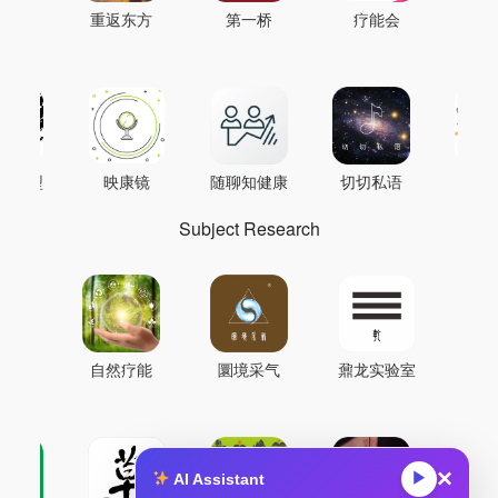
重返东方
第一桥
疗能会
AI模型
映康镜
随聊知健康
切切私语
音
Subject Research
自然疗能
圜境采气
鼐龙实验室
×
▶
AI Assistant