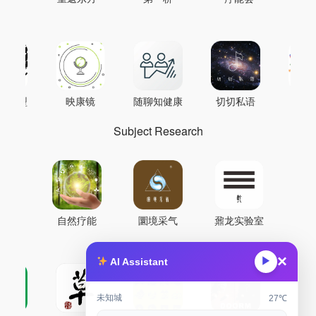
AI模型
映康镜
随聊知健康
切切私语
音
Subject Research
自然疗能
圜境采气
鼐龙实验室
×
▶
AI Assistant
未知城
27℃