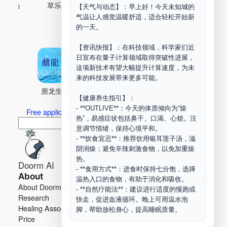
古药场
草乐村
中药剂合成
DOORM
中药A
【天气与动态】：早上好！今天未知城的
气温让人感觉温暖舒适，适合轻松开始新
Maker Space
的一天。
【资讯快报】：在科技领域，科学家们近
日宣布在量子计算领域取得突破性进展，
这项新技术有望大幅提升计算速度，为未
来的科技发展带来更多可能。
鼐龙生物
PLM
商兑园
【健康养生指引】：
- **OUTLIVE**：今天的体质倾向为“燥
Free application for “Healing Association Membership”
热”，易感症状包括鼻干、口渴、心烦。注
搜
Search
意调节情绪，保持心境平和。
索
- **饮食宜忌**：推荐饮用银耳莲子汤，滋
阴润燥；避免辛辣刺激食物，以免加重燥
热。
Doorm AI
- **食用方式**：进食时保持七分饱，选择
About
Learn more
温热入口的食物，有助于消化和吸收。
About Doorm AI
Privacy
- **自然疗能法**：建议进行适度的慢跑或
Research
Terms
快走，促进血液循环。晚上可用温水泡
Healing Association
Contact us
脚，帮助放松身心，提高睡眠质量。
Price