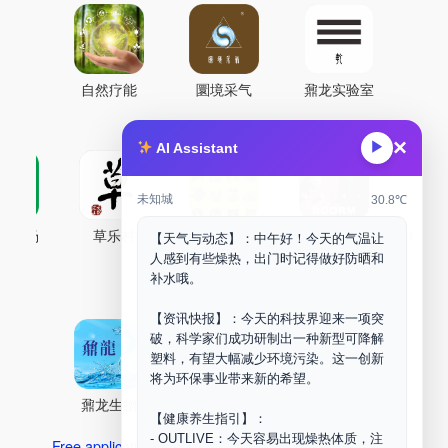
自然疗能
圜境采气
鼐龙实验室
×
▶
AI Assistant
未知城
30.8℃
古药场
草乐村
中药剂合成
DOORM
中药A
【天气与动态】：中午好！今天的气温让
人感到有些燥热，出门时记得做好防晒和
Maker Space
补水哦。
【资讯快报】：今天的科技界迎来一项突
破，科学家们成功研制出一种新型可降解
塑料，有望大幅减少环境污染。这一创新
将为环保事业带来新的希望。
鼐龙生物
PLM
商兑园
【健康养生指引】：
- OUTLIVE：今天容易出现燥热体质，注
Free application for “Healing Association Membership”