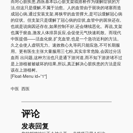
而对心脏疾患,西医基本以心脏支架或搭桥作为缓解症状的方
法,但这只是缓解,不属于治愈。人的血管由于斑块的堵塞而造
成冠心病,通过安装支架,将狭窄的血管撑大,是可以缓解冠心病
的症状。但支架只是缓解了冠心病的症状,血管中的斑块还在,
也就是说病因还存在,如果控制不好,还会继续恶化。再说,支架
也属于瘀血,激发人体排异反应,会促使元气快速耗散。而现代
中医提倡——活血化瘀,扩充血管,也是一个急功近利的方法。
久之会使人虚弱无力。速效救心丸等药只能应急,不可长期服
用。更有医生主张大量服用三七粉,其实非常危险,会因过分活
血而 出问题,这种方法也只是通下游河道,而不知下游淤堵不过
是上游植被被破坏的结果,所以,真正解决心脏疾患的方法是应
该在上游植树。
[Float-Menu id=”1″]
中医
西医
评论
发表回复