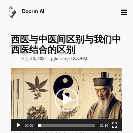
跳
至
☰
Doorm AI
内
容
西医与中医间区别与我们中
西医结合的区别
由
8 月 23, 2024
于
DOORM
—
kelvin
视
频
播
放
器
00:00
01:10