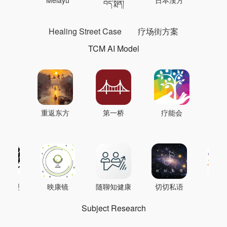
 의학
Melayu
日本漢方
แพทย
བོད་སྨན།
Healing Street Case
疗场街方案
TCM AI Model
重返东方
第一桥
疗能会
AI模型
映康镜
随聊知健康
切切私语
音
Subject Research