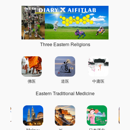
Three Eastern Religions
佛医
道医
中庸医
Eastern Traditional Medicine