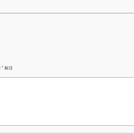
用
*
标注