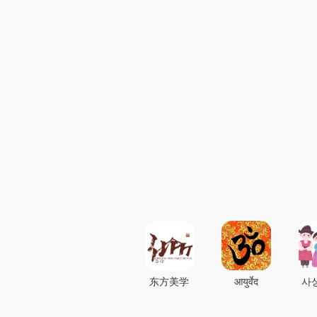
东方美学
आयुर्वेद
사