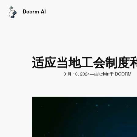
跳
至
Doorm AI
内
容
适应当地工会制度
由
9 月 10, 2024
于
DOORM
—
kelvin
视
频
播
放
器