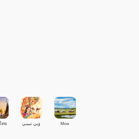
ไทย
ۋېي تىببىي
Мон