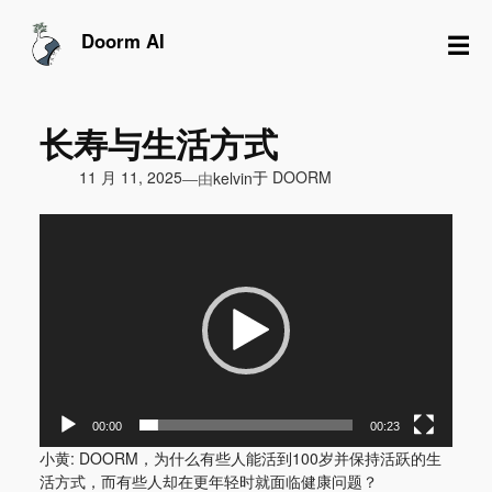
跳
至
☰
Doorm AI
内
容
长寿与生活方式
由
11 月 11, 2025
于
DOORM
—
kelvin
视
频
播
放
器
00:00
00:23
小黄: DOORM，为什么有些人能活到100岁并保持活跃的生
活方式，而有些人却在更年轻时就面临健康问题？