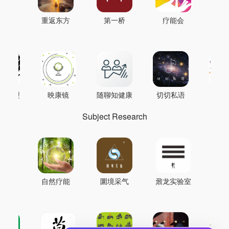
重返东方
第一桥
疗能会
AI模型
映康镜
随聊知健康
切切私语
音
Subject Research
自然疗能
圜境采气
鼐龙实验室