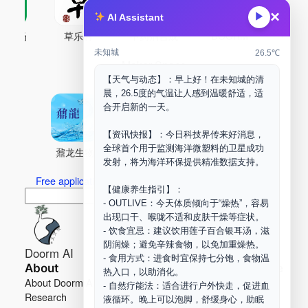
×
▶
AI Assistant
古药场
草乐村
中药剂合成
DOORM
中药A
未知城
26.5℃
Maker Space
【天气与动态】：早上好！在未知城的清
晨，26.5度的气温让人感到温暖舒适，适
合开启新的一天。
【资讯快报】：今日科技界传来好消息，
全球首个用于监测海洋微塑料的卫星成功
鼐龙生物
PLM
商兑园
发射，将为海洋环保提供精准数据支持。
Free application for “Healing Association Membership”
【健康养生指引】：
搜
Search
- OUTLIVE：今天体质倾向于“燥热”，容易
索
出现口干、喉咙不适和皮肤干燥等症状。
- 饮食宜忌：建议饮用莲子百合银耳汤，滋
阴润燥；避免辛辣食物，以免加重燥热。
Doorm AI
- 食用方式：进食时宜保持七分饱，食物温
About
Learn more
热入口，以助消化。
About Doorm AI
Privacy
- 自然疗能法：适合进行户外快走，促进血
Research
Terms
液循环。晚上可以泡脚，舒缓身心，助眠