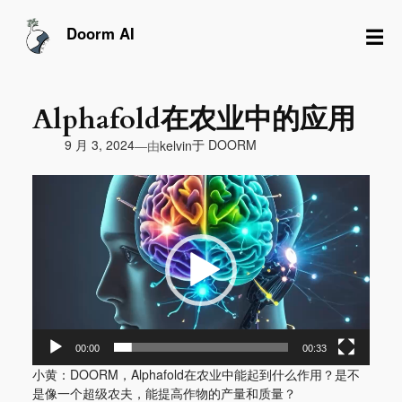
跳
至
☰
Doorm AI
内
容
Alphafold在农业中的应用
由
9 月 3, 2024
于
DOORM
—
kelvin
视
频
播
放
器
00:00
00:33
小黄：DOORM，Alphafold在农业中能起到什么作用？是不
是像一个超级农夫，能提高作物的产量和质量？