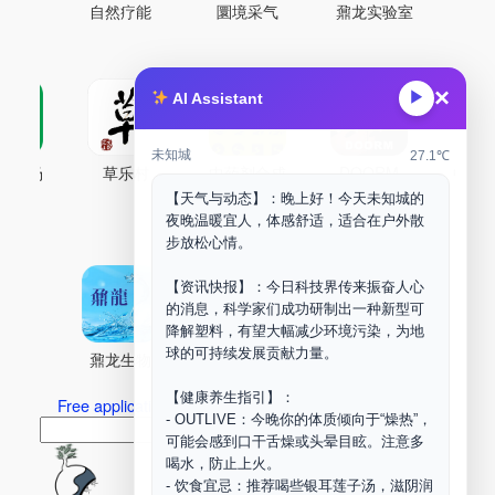
自然疗能
圜境采气
鼐龙实验室
×
▶
AI Assistant
未知城
27.1℃
古药场
草乐村
中药剂合成
DOORM
中药A
【天气与动态】：晚上好！今天未知城的
Maker Space
夜晚温暖宜人，体感舒适，适合在户外散
步放松心情。
【资讯快报】：今日科技界传来振奋人心
的消息，科学家们成功研制出一种新型可
降解塑料，有望大幅减少环境污染，为地
球的可持续发展贡献力量。
鼐龙生物
PLM
商兑园
【健康养生指引】：
Free application for “Healing Association Membership”
- OUTLIVE：今晚你的体质倾向于“燥热”，
搜
Search
可能会感到口干舌燥或头晕目眩。注意多
索
喝水，防止上火。
- 饮食宜忌：推荐喝些银耳莲子汤，滋阴润