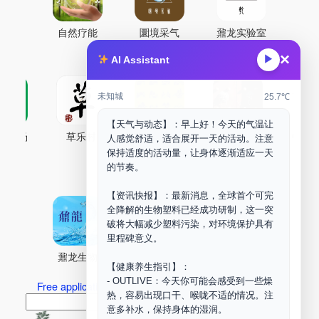
自然疗能
圜境采气
鼐龙实验室
×
▶
AI Assistant
未知城
25.7℃
【天气与动态】：早上好！今天的气温让
古药场
草乐村
中药剂合成
DOORM
中药A
人感觉舒适，适合展开一天的活动。注意
保持适度的活动量，让身体逐渐适应一天
Maker Space
的节奏。
【资讯快报】：最新消息，全球首个可完
全降解的生物塑料已经成功研制，这一突
破将大幅减少塑料污染，对环境保护具有
里程碑意义。
鼐龙生物
PLM
商兑园
【健康养生指引】：
- OUTLIVE：今天你可能会感受到一些燥
Free application for “Healing Association Membership”
热，容易出现口干、喉咙不适的情况。注
搜
Search
意多补水，保持身体的湿润。
索