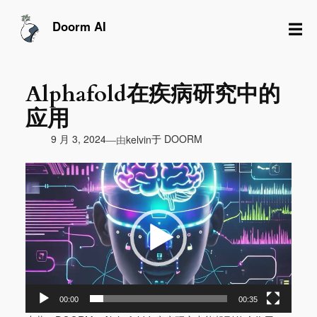
跳
至
☰
Doorm AI
内
容
Alphafold在疾病研究中的
应用
由
9 月 3, 2024
于
DOORM
—
kelvin
视
频
播
放
器
00:00
00:35