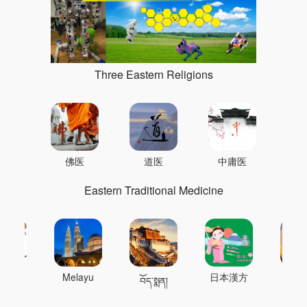
Three Eastern Religions
佛医
道医
中庸医
Eastern Traditional Medicine
 의학
Melayu
日本漢方
แพทย
བོད་སྨན།