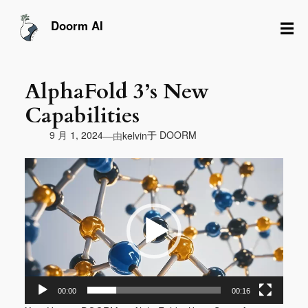
跳
至
☰
Doorm AI
内
容
AlphaFold 3’s New
Capabilities
由
9 月 1, 2024
于
DOORM
—
kelvin
视
频
播
放
器
00:00
00:16