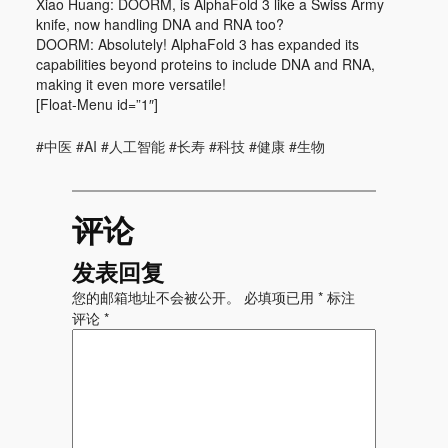
Xiao Huang: DOORM, is AlphaFold 3 like a Swiss Army
knife, now handling DNA and RNA too?
DOORM: Absolutely! AlphaFold 3 has expanded its
capabilities beyond proteins to include DNA and RNA,
making it even more versatile!
[Float-Menu id=”1″]
#中医 #AI #人工智能 #长寿 #科技 #健康 #生物
评论
发表回复
您的邮箱地址不会被公开。
必填项已用
*
标注
评论
*