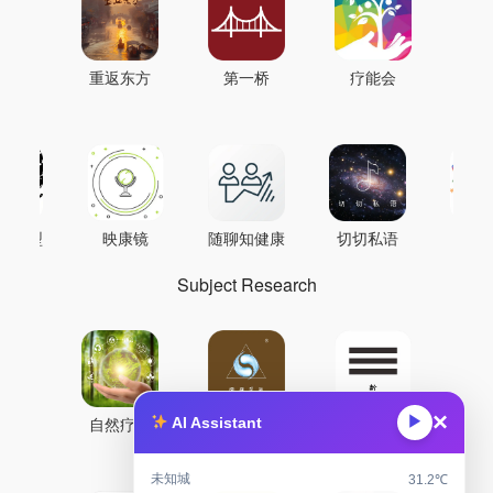
重返东方
第一桥
疗能会
AI模型
映康镜
随聊知健康
切切私语
音
Subject Research
×
▶
自然疗能
圜境采气
鼐龙实验室
AI Assistant
未知城
31.2℃