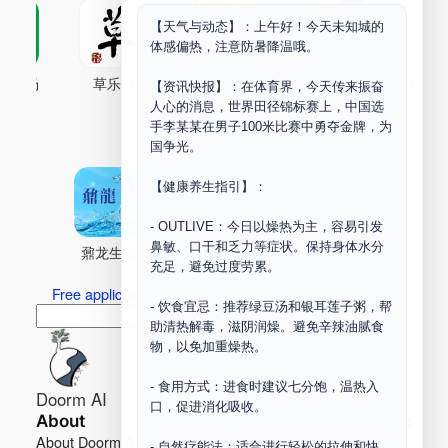
【天气与动态】：上午好！今天未知城的
体感偏热，注意防暑降温哦。
古药场
草乐村
中药剂合成
DOORM
中药A
【资讯快报】：在体育界，今天传来振奋
人心的消息，世界田径锦标赛上，中国选
Maker Space
手李某某在男子100米比赛中勇夺金牌，为
国争光。
【健康养生指引】：
- OUTLIVE：今日以燥热为主，容易引发
鼻敏、口干和乏力等症状。保持身体水分
鼐龙生物
PLM
商兑园
充足，避免过度劳累。
Free application for “Healing Association Membership”
- 饮食宜忌：推荐绿豆汤和银耳莲子粥，帮
搜
Search
助清热解毒，滋阴润燥。避免辛辣油腻食
索
物，以免加重燥热。
- 食用方式：进食时建议七分饱，温热入
Doorm AI
口，促进消化吸收。
About
Learn more
About Doorm AI
Privacy
- 自然疗能法：适合进行轻松的拉伸和快