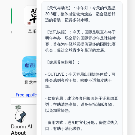
【天气与动态】：中午好！今天的气温是
30.8度，整体感觉较为燥热，适合轻松舒
适的着装，记得多补水哦。
古药场
草乐村
中药剂合成
DOORM
中药A
【资讯快报】：今天，国际足联宣布将于
明年举办一场全新的国际青少年足球锦标
Maker Space
赛，旨在为年轻球员提供更多的国际比赛
机会，促进全球青少年足球的发展。
【健康养生指引】：
- OUTLIVE：今天容易出现燥热体质，可
能会感到鼻腔干燥、喉咙不适和皮肤干
鼐龙生物
PLM
商兑园
燥。
Free application for “Healing Association Membership”
- 饮食宜忌：建议多食用银耳莲子汤和绿豆
搜
Search
粥，帮助清热润燥。避免辛辣油腻食物，
索
以免加重燥热。
- 食用方式：进食时宜七分饱，食物温热入
Doorm AI
口，有助于消化吸收。
About
Learn more