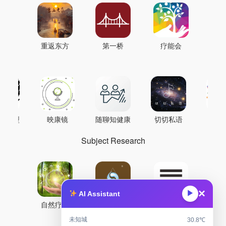
重返东方
第一桥
疗能会
AI模型
映康镜
随聊知健康
切切私语
音
Subject Research
×
▶
AI Assistant
自然疗能
圜境采气
鼐龙实验室
未知城
30.8℃