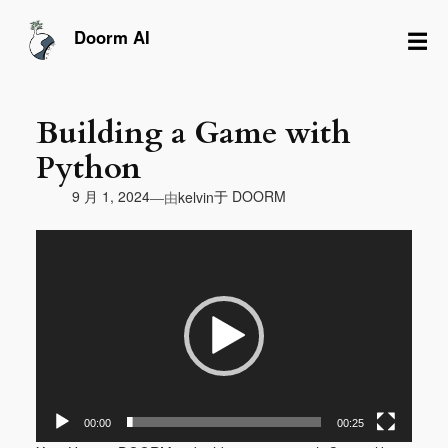
跳
至
☰
Doorm AI
内
容
Building a Game with
Python
由
9 月 1, 2024
于
DOORM
—
kelvin
视
频
播
放
器
00:00
00:25