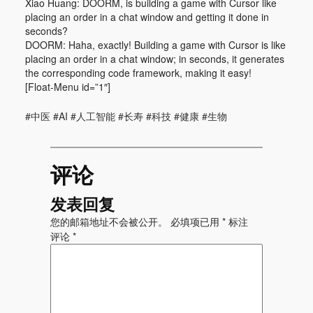
Xiao Huang: DOORM, is building a game with Cursor like
placing an order in a chat window and getting it done in
seconds?
DOORM: Haha, exactly! Building a game with Cursor is like
placing an order in a chat window; in seconds, it generates
the corresponding code framework, making it easy!
[Float-Menu id=”1″]
#中医 #AI #人工智能 #长寿 #科技 #健康 #生物
评论
发表回复
您的邮箱地址不会被公开。
必填项已用
*
标注
评论
*