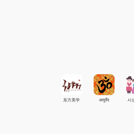
东方美学
आयुर्वेद
사