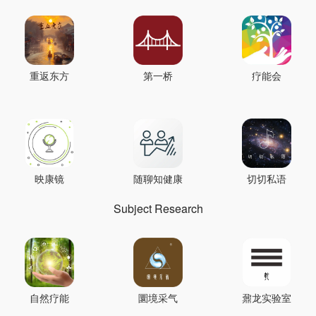
重返东方
第一桥
疗能会
映康镜
随聊知健康
切切私语
Subject Research
自然疗能
圜境采气
鼐龙实验室