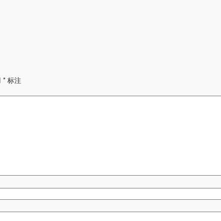
用
*
标注