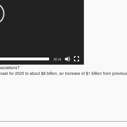
00:16
pectations?
t for 2025 to about $8 billion, an increase of $1 billion from previou