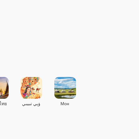
ไทย
ۋېي تىببىي
Мон