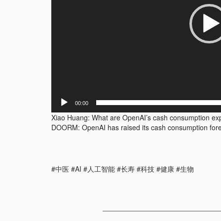
00:00
Xiao Huang: What are OpenAI’s cash consumption ex
DOORM: OpenAI has raised its cash consumption forecas
#中医 #AI #人工智能 #长寿 #科技 #健康 #生物