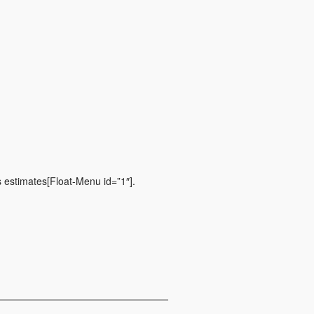
s estimates[Float-Menu id=”1″].