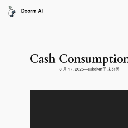
跳
至
Doorm AI
内
容
Cash Consumption
由
8 月 17, 2025
于
未分类
—
kelvin
视
频
播
放
器