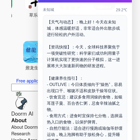
未知城
29.2℃
古药场
草乐村
中药剂合成
DOORM
中药A
【天气与动态】：晚上好！今天在未知
Maker Space
城，体感温暖舒适，非常适合外出散步或
进行轻松的户外活动。
【资讯快报】：今天，全球科技界聚焦于
一项突破性研究：科学家们成功利用量子
计算机实现了更快速的分子模拟，这一进
展将大大加速新药物的研发进程。
鼐龙生物
PLM
商兑园
【健康养生指引】：
Free application for “Healing Association Membership”
- OUTLIVE：今日体质倾向于“燥热”，容易
搜
Search
出现口干、喉咙不适和皮肤干燥等症状。
索
- 饮食宜忌：建议多食用润燥的食物，如银
耳莲子羹、百合杏仁粥，忌食辛辣油腻之
物。
Doorm AI
- 食用方式：进食时宜保持七分饱，选择温
About
Learn more
热入口的食物，以保护脾胃。
About Doorm AI
Privacy
- 自然疗能法：适合进行慢跑或瑜伽等舒缓
Research
Terms
运动，晚上泡脚有助于放松身心，提升睡
Healing Association
Contact us