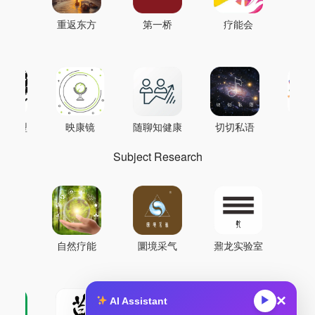
重返东方
第一桥
疗能会
AI模型
映康镜
随聊知健康
切切私语
音
Subject Research
自然疗能
圜境采气
鼐龙实验室
×
▶
AI Assistant