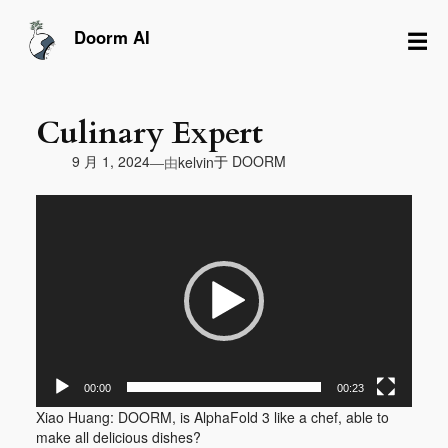
跳
至
☰
Doorm AI
内
容
Culinary Expert
由
9 月 1, 2024
于
DOORM
—
kelvin
视
频
播
放
器
00:00
00:23
Xiao Huang: DOORM, is AlphaFold 3 like a chef, able to
make all delicious dishes?