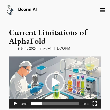
跳
至
☰
Doorm AI
内
容
Current Limitations of
AlphaFold
由
9 月 1, 2024
于
DOORM
—
kelvin
视
频
播
放
器
00:00
00:15