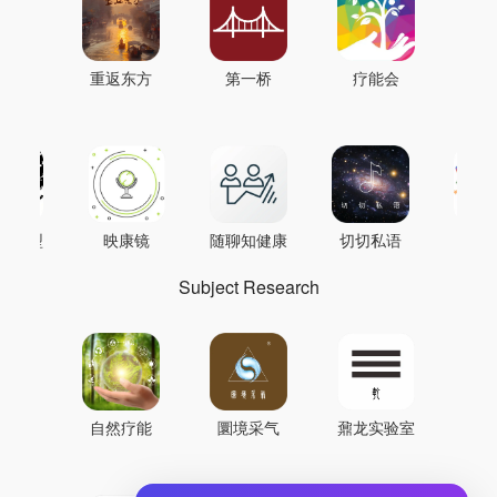
重返东方
第一桥
疗能会
AI模型
映康镜
随聊知健康
切切私语
音
Subject Research
自然疗能
圜境采气
鼐龙实验室