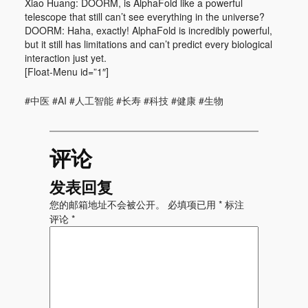
Xiao Huang: DOORM, is AlphaFold like a powerful
telescope that still can’t see everything in the universe?
DOORM: Haha, exactly! AlphaFold is incredibly powerful,
but it still has limitations and can’t predict every biological
interaction just yet.
[Float-Menu id=”1″]
#中医 #AI #人工智能 #长寿 #科技 #健康 #生物
评论
发表回复
您的邮箱地址不会被公开。
必填项已用
*
标注
评论
*