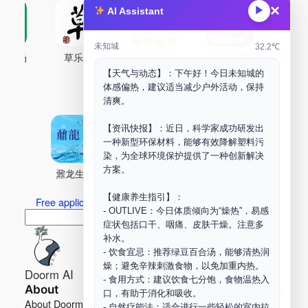
×
▶
AI Assistant
未知城
32.2℃
古药场
草乐村
中药剂合成
DOORM
中药A
【天气与动态】：下午好！今日未知城的
Maker Space
体感偏热，建议适当减少户外活动，保持
清爽。
【资讯快报】：近日，科学家成功研发出
一种新型环保材料，能够有效降解塑料污
染，为全球环境保护提供了一种创新解决
方案。
鼐龙生物
PLM
商兑园
【健康养生指引】：
Free application for “Healing Association Membership”
- OUTLIVE：今日体质倾向为“燥热”，易感
搜
Search
症状包括口干、咽痛、皮肤干燥。注意多
索
补水。
- 饮食宜忌：推荐绿豆百合汤，能够清热润
燥；避免辛辣刺激食物，以免加重内热。
Doorm AI
- 食用方式：建议饮食七分饱，食物温热入
About
Learn more
口，有助于消化和吸收。
About Doorm AI
Privacy
- 自然疗能法：适合进行一些轻松的室内拉