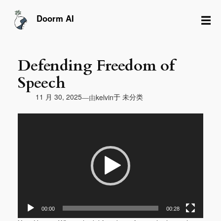
跳
至
☰
Doorm AI
内
容
Defending Freedom of
Speech
由
11 月 30, 2025
于
未分类
—
kelvin
视
频
播
放
器
00:00
00:28