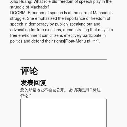
Xiao Huang: What role did freedom of speech play in the
struggle of Machado?
DOORM: Freedom of speech is at the core of Machado’s
struggle. She emphasized the importance of freedom of
speech in democracy by publicly speaking out and
advocating for free elections, demonstrating that only in a
free environment can citizens effectively participate in
politics and defend their rights[Float-Menu id=”1″].
评论
发表回复
您的邮箱地址不会被公开。
必填项已用
*
标注
评论
*