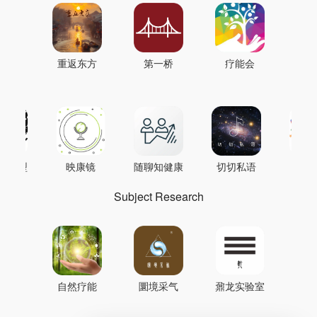
重返东方
第一桥
疗能会
AI模型
映康镜
随聊知健康
切切私语
音
Subject Research
自然疗能
圜境采气
鼐龙实验室