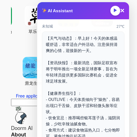
×
▶
AI Assistant
未知城
27℃
古药场
草乐村
中药剂合成
DOORM
中药A
【天气与动态】：早上好！今天的体感温
Maker Space
暖舒适，非常适合户外活动。注意保持清
爽的心情，迎接新的一天。
【资讯快报】：最新消息，国际足联宣布
将于明年推出一项全新足球赛事，旨在为
年轻球员提供更多国际比赛机会，促进全
球足球发展。
鼐龙生物
PLM
商兑园
【健康养生指引】：
Free application for “Healing Association Membership”
- OUTLIVE：今天体质倾向于“燥热”，容易
搜
Search
出现口干舌燥、皮肤干涩和轻微头胀等症
索
状。
- 饮食宜忌：推荐喝些银耳莲子汤，滋阴润
燥，少吃辛辣油腻食物。
Doorm AI
- 食用方式：建议食物温热入口，七分饱即
About
Learn more
可，避免过饱引起不适。