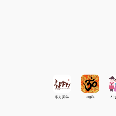
东方美学
आयुर्वेद
사