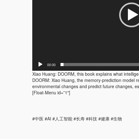
00:00
Xiao Huang: DOORM, this book explains what intellig
DOORM: Xiao Huang, the memory-prediction model ref
environmental changes and predict future changes, esp
[Float-Menu id=”1″]
#中医 #AI #人工智能 #长寿 #科技 #健康 #生物