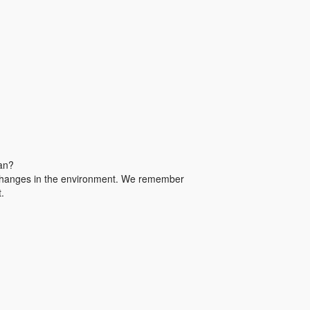
an?
 changes in the environment. We remember
.