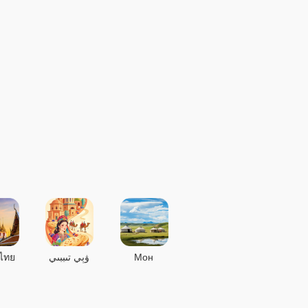
ไทย
ۋېي تىببىي
Мон