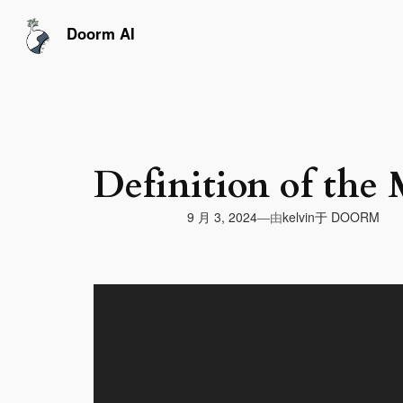
跳
至
Doorm AI
内
容
Definition of the
由
9 月 3, 2024
于
DOORM
—
kelvin
视
频
播
放
器