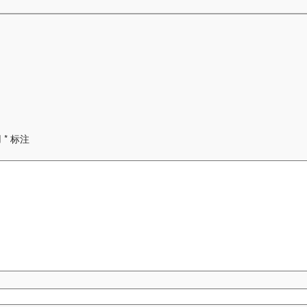
用
*
标注