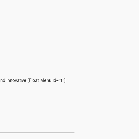
and innovative.[Float-Menu id=”1″]