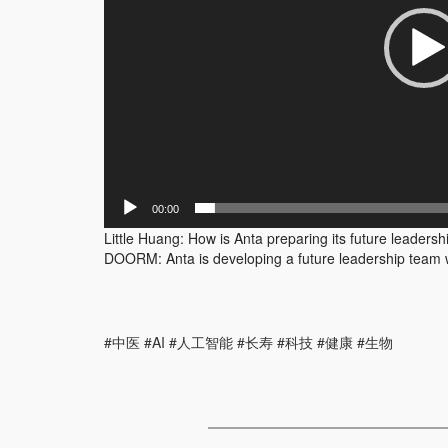
00:00
Little Huang: How is Anta preparing its future leaders
DOORM: Anta is developing a future leadership team wi
#中医 #AI #人工智能 #长寿 #科技 #健康 #生物