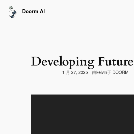
跳
至
Doorm AI
内
容
Developing Future
由
1 月 27, 2025
于
DOORM
—
kelvin
视
频
播
放
器