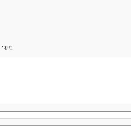
用
*
标注