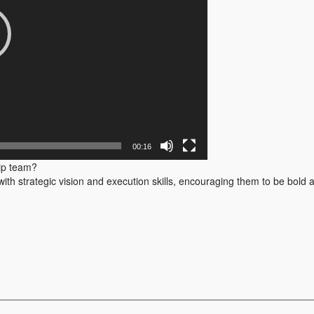
00:16
hip team?
th strategic vision and execution skills, encouraging them to be bold 