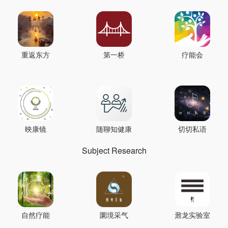
重返东方
第一桥
疗能会
映康镜
随聊知健康
切切私语
Subject Research
自然疗能
圜境采气
鼐龙实验室