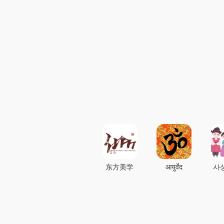
东方美学
आयुर्वेद
사