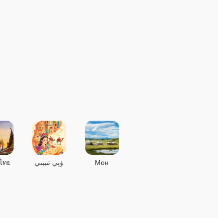
ไทย
ۋېي تىببىي
Мон