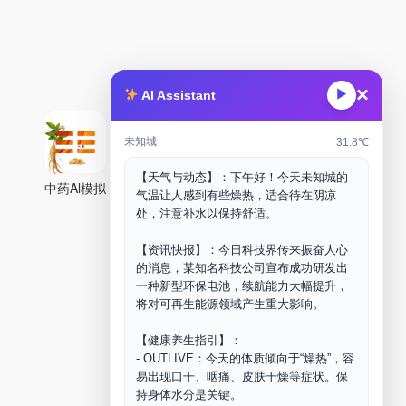
×
▶
AI Assistant
未知城
31.8℃
【天气与动态】：下午好！今天未知城的
中药Al模拟
气温让人感到有些燥热，适合待在阴凉
处，注意补水以保持舒适。
【资讯快报】：今日科技界传来振奋人心
的消息，某知名科技公司宣布成功研发出
一种新型环保电池，续航能力大幅提升，
将对可再生能源领域产生重大影响。
【健康养生指引】：
- OUTLIVE：今天的体质倾向于“燥热”，容
易出现口干、咽痛、皮肤干燥等症状。保
持身体水分是关键。