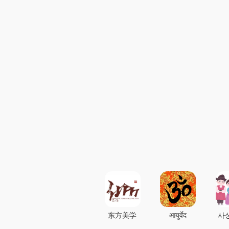
东方美学
आयुर्वेद
사