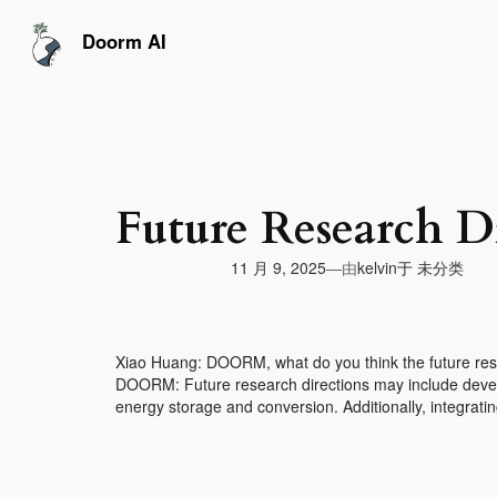
跳
至
Doorm AI
内
容
Future Research D
由
11 月 9, 2025
于
未分类
—
kelvin
Xiao Huang: DOORM, what do you think the future rese
DOORM: Future research directions may include develop
energy storage and conversion. Additionally, integrati