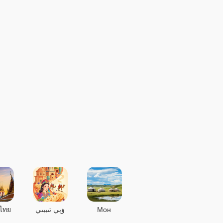
ไทย
ۋېي تىببىي
Мон