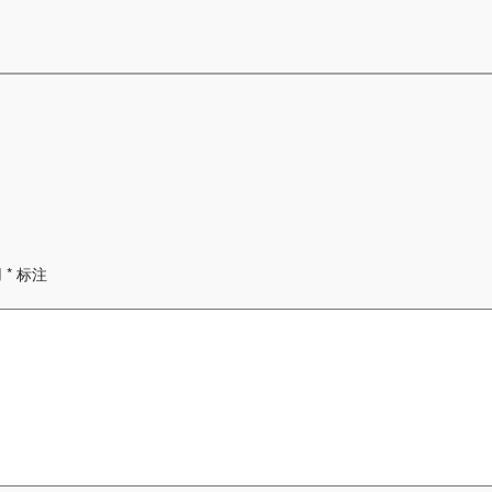
用
*
标注