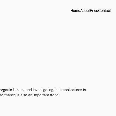
Home
About
Price
Contact
nic linkers, and investigating their applications in
rformance is also an important trend.