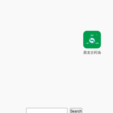
鼐龙古药场
搜
Search