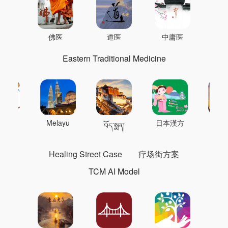
佛医
道医
中庸医
Eastern Traditional Medicine
 의학
Melayu
日本漢方
แพทย
བོད་སྨན།
Healing Street Case
疗场街方案
TCM AI Model