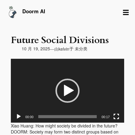
跳
至
☰
Doorm AI
内
容
Future Social Divisions
由
10 月 19, 2025
于
未分类
—
kelvin
视
频
播
放
器
00:00
00:17
Xiao Huang: How might society be divided in the future?
DOORM: Society may form two distinct groups based on