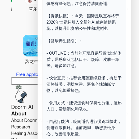
体感有些闷热，注意保持清爽舒适。
古药场
草乐村
中药剂合成
DOORM
中药A
【资讯快报】：今天，国际足联宣布将于
Maker Space
2026年世界杯引入全新的AI裁判辅助系
统，以提升比赛的公平性和观赏性。
【健康养生指引】：
- OUTLIVE：当前的环境容易导致“燥热”体
质，易感症状包括口干、烦躁、皮肤干燥
鼐龙生物
PLM
商兑园
等。请多加注意。
Free application for “Healing Association Membership”
- 饮食宜忌：推荐食用莲藕绿豆汤，有助于
搜
Search
清热解暑，润燥生津。避免辛辣油腻食
索
物，以免加重燥热。
- 食用方式：建议进食时保持七分饱，温热
Doorm AI
入口，帮助消化和吸收。
About
Learn more
About Doorm AI
Privacy
- 自然疗能法：晚间适合进行慢跑或快走，
Research
Terms
促进血液循环。睡前泡脚，助您放松身
Healing Association
Contact us
心，改善睡眠质量。