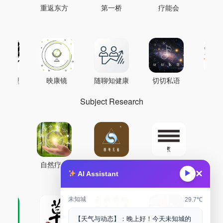
重返东方
第一桥
疗能会
AI模型
映康镜
随聊知健康
切切私语
音
Subject Research
自然疗能
圜境采气
鼐龙实验室
×
▶
AI Assistant
未知城
29.7℃
【天气与动态】：晚上好！今天未知城的