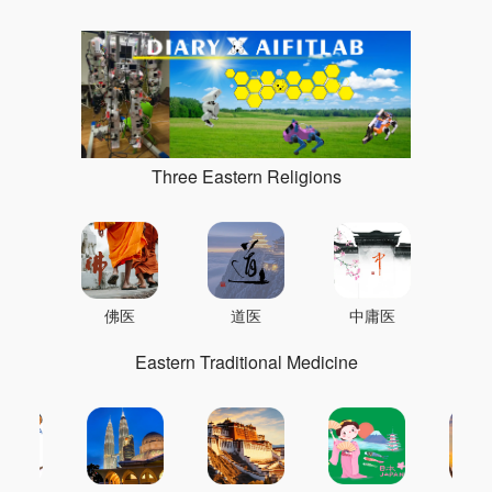
Three Eastern Religions
佛医
道医
中庸医
Eastern Traditional Medicine