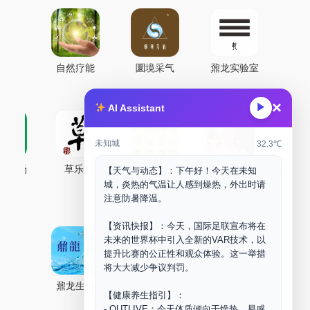
自然疗能
圜境采气
鼐龙实验室
×
▶
AI Assistant
未知城
32.3℃
古药场
草乐村
中药剂合成
DOORM
中药A
【天气与动态】：下午好！今天在未知
城，炎热的气温让人感到燥热，外出时请
Maker Space
注意防暑降温。
【资讯快报】：今天，国际足联宣布将在
未来的世界杯中引入全新的VAR技术，以
提升比赛的公正性和观众体验。这一举措
将大大减少争议判罚。
鼐龙生物
PLM
商兑园
【健康养生指引】：
- OUTLIVE：今天体质倾向于燥热，易感