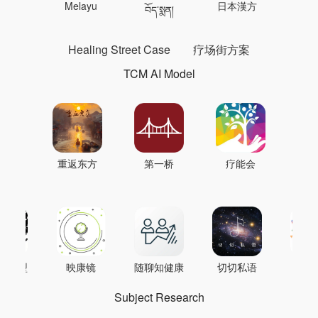
 의학
Melayu
日本漢方
แพทย
བོད་སྨན།
Healing Street Case
疗场街方案
TCM AI Model
重返东方
第一桥
疗能会
AI模型
映康镜
随聊知健康
切切私语
音
Subject Research