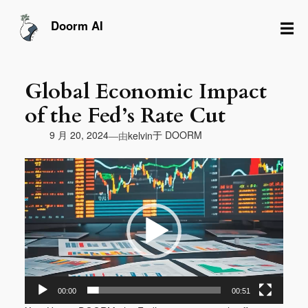
跳
至
☰
Doorm AI
内
容
Global Economic Impact
of the Fed’s Rate Cut
由
9 月 20, 2024
于
DOORM
—
kelvin
视
频
播
放
器
00:00
00:51