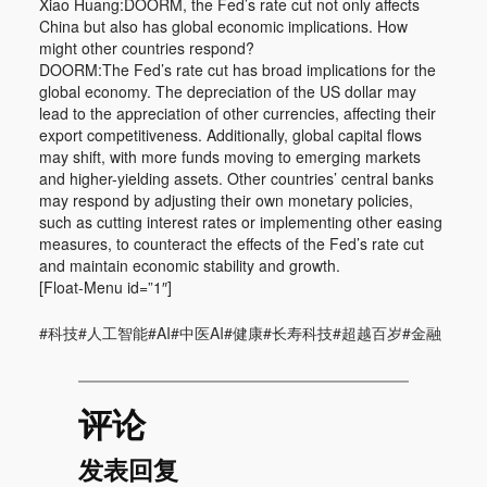
Xiao Huang:DOORM, the Fed’s rate cut not only affects
China but also has global economic implications. How
might other countries respond?
DOORM:The Fed’s rate cut has broad implications for the
global economy. The depreciation of the US dollar may
lead to the appreciation of other currencies, affecting their
export competitiveness. Additionally, global capital flows
may shift, with more funds moving to emerging markets
and higher-yielding assets. Other countries’ central banks
may respond by adjusting their own monetary policies,
such as cutting interest rates or implementing other easing
measures, to counteract the effects of the Fed’s rate cut
and maintain economic stability and growth.
[Float-Menu id=”1″]
#科技#人工智能#AI#中医AI#健康#长寿科技#超越百岁#金融
评论
发表回复