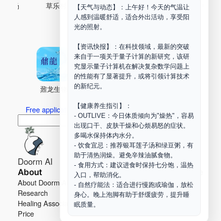
古药场
草乐村
中药剂合成
DOORM
中药A
【天气与动态】：上午好！今天的气温让
人感到温暖舒适，适合外出活动，享受阳
Maker Space
光的照射。
【资讯快报】：在科技领域，最新的突破
来自于一项关于量子计算的新研究，该研
究显示量子计算机在解决复杂数学问题上
的性能有了显著提升，或将引领计算技术
的新纪元。
鼐龙生物
PLM
商兑园
【健康养生指引】：
Free application for “Healing Association Membership”
- OUTLIVE：今日体质倾向为"燥热"，容易
搜
Search
出现口干、皮肤干燥和心烦易怒的症状。
索
多喝水保持体内水分。
- 饮食宜忌：推荐银耳莲子汤和绿豆粥，有
助于清热润燥。避免辛辣油腻食物。
Doorm AI
- 食用方式：建议进食时保持七分饱，温热
About
Learn more
入口，帮助消化。
About Doorm AI
Privacy
- 自然疗能法：适合进行慢跑或瑜伽，放松
Research
Terms
身心。晚上泡脚有助于舒缓疲劳，提升睡
Healing Association
Contact us
眠质量。
Price