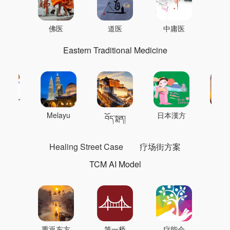
佛医
道医
中庸医
Eastern Traditional Medicine
 의학
Melayu
日本漢方
แพทย
བོད་སྨན།
Healing Street Case
疗场街方案
TCM AI Model
重返东方
第一桥
疗能会