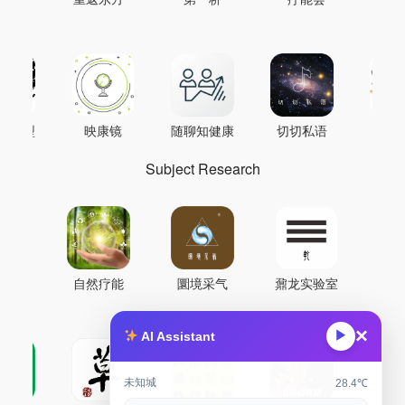
AI模型
映康镜
随聊知健康
切切私语
音
Subject Research
自然疗能
圜境采气
鼐龙实验室
×
▶
AI Assistant
未知城
28.4℃