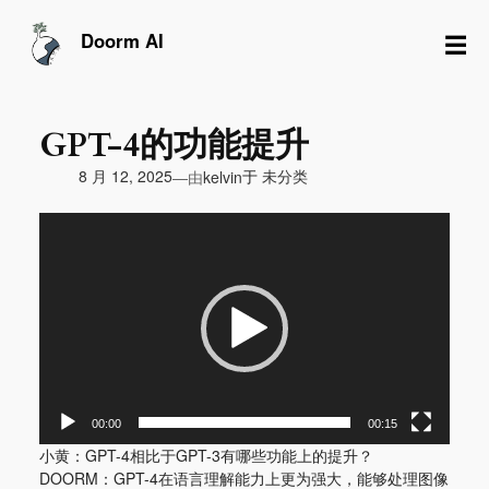
跳
至
☰
Doorm AI
内
容
GPT-4的功能提升
由
8 月 12, 2025
于
未分类
—
kelvin
视
频
播
放
器
00:00
00:15
小黄：GPT-4相比于GPT-3有哪些功能上的提升？
DOORM：GPT-4在语言理解能力上更为强大，能够处理图像